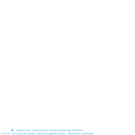
·
·
·
Datenschutz
·
Impressum
EU-Online-Schlichtungs-Plattform
·
© 2016 - 2026 SupraTix GmbH oder Partnergesellschaften - Alle Rechte vorbehalten.