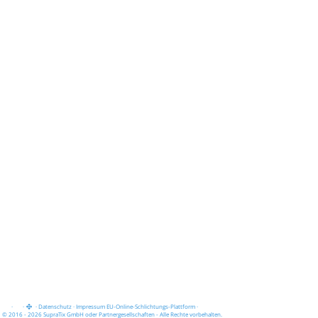
·
·
·
Datenschutz
·
Impressum
EU-Online-Schlichtungs-Plattform
·
© 2016 - 2026 SupraTix GmbH oder Partnergesellschaften - Alle Rechte vorbehalten.