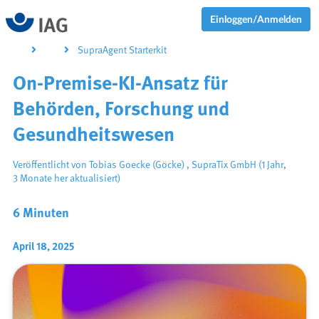
Einloggen/Anmelden
SupraAgent Starterkit
On-Premise-KI-Ansatz für
Behörden, Forschung und
Gesundheitswesen
Veröffentlicht von
Tobias Goecke (Göcke)
,
SupraTix GmbH
(1 Jahr,
3 Monate her aktualisiert)
6 Minuten
April 18, 2025