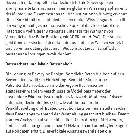
dezentralen Datenquellen kontextuell: lokale Server speisen
anonymisierte Erkenntnisse in einen globalen Wissensgraphen ein,
der Muster und Zusammenhänge über Institutionen hinweg erkennt.
Diese Kombination – föderiertes Lernen plus Wissensgraph – stellt
ein völlig neuartiges methodisches Konzept dar. Sie erlaubt die
Integration vielfältiger Datensätze unter strikter Wahrung von
Vertraulichkeit (z.B. im Einklang mit GDPR und HIPAA​). Der Ansatz
geht über klassische Föderation hinaus, indem er Wissen vernetzt
und so einen datengetriebenen Wissensaustausch schafft, der
bestehende Lösungen revolutioniert.
Datenschutz und lokale Datenhoheit
Die Lösung ist Privacy-by-Design: Sämtliche Daten bleiben auf den
Servern der jeweiligen Einrichtung. Sensible Bürger- oder
Patientendaten verlassen nie das eigene Rechenzentrum –
stattdessen wandern verschlüsselte Modellparameter oder
abstrahierte Erkenntnisse durch das Netzwerk. Modernste Privacy
Enhancing Technologies (PET) wie voll-homomorphe
Verschlüsselung und Trusted Execution Environments stellen sicher,
dass Daten sogar während der Verarbeitung geschützt bleiben​. Damit
können Analysen auf verschlüsselten Daten durchgeführt werden,
sodass selbst im gemeinsamen KI-Netz niemand unbefugten Zugriff
auf Rohdaten erhält. Dieser lokale Ansatz gewährleistet die