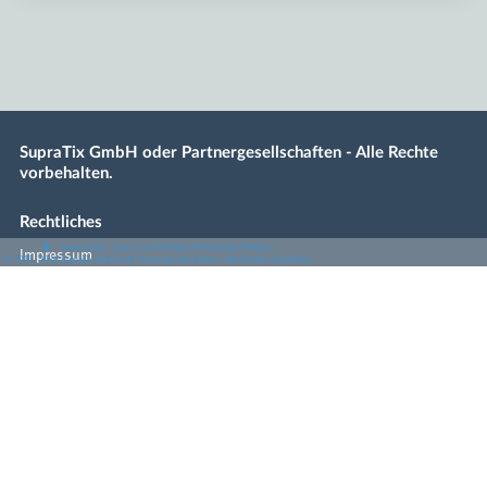
SupraTix GmbH oder Partnergesellschaften - Alle Rechte
vorbehalten.
Rechtliches
·
·
·
Datenschutz
·
Impressum
EU-Online-Schlichtungs-Plattform
·
Impressum
© 2016 - 2026 SupraTix GmbH oder Partnergesellschaften - Alle Rechte vorbehalten.
Datenschutz
Nutzungsbedingungen
EU-Online-Schlichtungs-Plattform
Copyright © 2016–2026