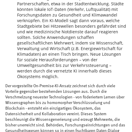
Partnerschaften, etwa in der Stadtentwicklung. Städte
könnten lokale IoT-Daten (Verkehr, Luftqualität) mit
Forschungsdaten zu Gesundheit und Klimawandel
verknüpfen. Ein KI-Modell sagt dann voraus, welche
Stadtgebiete bei Hitzewellen besonders gefährdet sind
und wie medizinische Notdienste darauf reagieren
sollten. Solche Anwendungen schaffen
gesellschaftlichen Mehrwert, indem sie Wissenschaft,
Verwaltung und Wirtschaft (z.B. Energiewirtschaft für
Klimadaten) an einen Tisch bringen. Neue Lösungen
für soziale Herausforderungen – von der
Umweltgesundheit bis zur Verkehrssteuerung –
werden durch die vernetzte KI innerhalb dieses
Ökosystems möglich.
Der vorgestellte On-Premise-KI-Ansatz zeichnet sich durch viele
Vorteile gegenüber bestehenden Lösungen aus. Durch die
Verschmelzung neuester Technologien - von föderiertem Lernen über
Wissensgraphen bis zu homomorpher Verschlüsselung und
Blockchain - entsteht ein einzigartiges Ökosystem, das
Datensicherheit und Kollaboration vereint. Dieses System
beschleunigt die Wissensgenerierung und erzeugt Mehrwerte, die
bisher unerreicht sind. Behörden, Forschungseinrichtungen und das
Gesundheitswesen können so in einen fruchtbaren Daten-Dialog