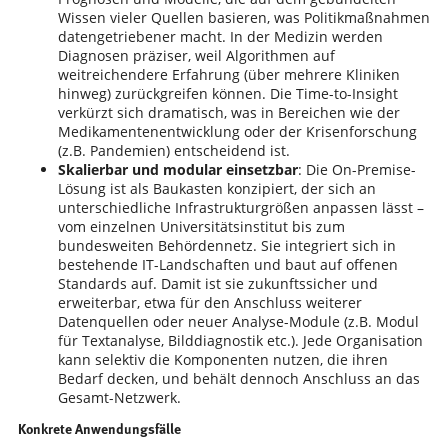
Wissen vieler Quellen basieren, was Politikmaßnahmen
datengetriebener macht. In der Medizin werden
Diagnosen präziser, weil Algorithmen auf
weitreichendere Erfahrung (über mehrere Kliniken
hinweg) zurückgreifen können. Die Time-to-Insight
verkürzt sich dramatisch, was in Bereichen wie der
Medikamentenentwicklung oder der Krisenforschung
(z.B. Pandemien) entscheidend ist.
Skalierbar und modular einsetzbar
: Die On-Premise-
Lösung ist als Baukasten konzipiert, der sich an
unterschiedliche Infrastrukturgrößen anpassen lässt –
vom einzelnen Universitätsinstitut bis zum
bundesweiten Behördennetz. Sie integriert sich in
bestehende IT-Landschaften und baut auf offenen
Standards auf. Damit ist sie zukunftssicher und
erweiterbar, etwa für den Anschluss weiterer
Datenquellen oder neuer Analyse-Module (z.B. Modul
für Textanalyse, Bilddiagnostik etc.). Jede Organisation
kann selektiv die Komponenten nutzen, die ihren
Bedarf decken, und behält dennoch Anschluss an das
Gesamt-Netzwerk.
Konkrete Anwendungsfälle