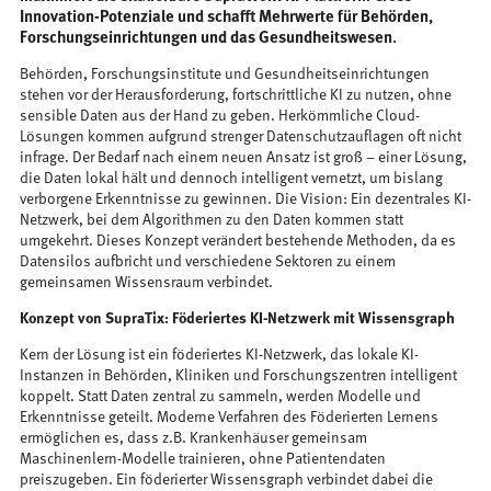
Innovation-Potenziale und schafft Mehrwerte für Behörden,
Forschungseinrichtungen und das Gesundheitswesen.
Behörden, Forschungsinstitute und Gesundheitseinrichtungen
stehen vor der Herausforderung, fortschrittliche KI zu nutzen, ohne
sensible Daten aus der Hand zu geben. Herkömmliche Cloud-
Lösungen kommen aufgrund strenger Datenschutzauflagen oft nicht
infrage. Der Bedarf nach einem neuen Ansatz ist groß – einer Lösung,
die Daten lokal hält und dennoch intelligent vernetzt, um bislang
verborgene Erkenntnisse zu gewinnen. Die Vision: Ein dezentrales KI-
Netzwerk, bei dem Algorithmen zu den Daten kommen statt
umgekehrt. Dieses Konzept verändert bestehende Methoden, da es
Datensilos aufbricht und verschiedene Sektoren zu einem
gemeinsamen Wissensraum verbindet.
Konzept von SupraTix: Föderiertes KI-Netzwerk mit Wissensgraph
Kern der Lösung ist ein föderiertes KI-Netzwerk, das lokale KI-
Instanzen in Behörden, Kliniken und Forschungszentren intelligent
koppelt. Statt Daten zentral zu sammeln, werden Modelle und
Erkenntnisse geteilt. Moderne Verfahren des Föderierten Lernens
ermöglichen es, dass z.B. Krankenhäuser gemeinsam
Maschinenlern-Modelle trainieren, ohne Patientendaten
preiszugeben​. Ein föderierter Wissensgraph verbindet dabei die