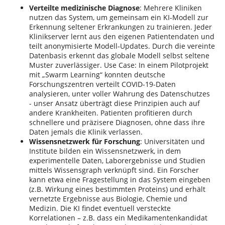
Verteilte medizinische Diagnose
: Mehrere Kliniken
nutzen das System, um gemeinsam ein KI-Modell zur
Erkennung seltener Erkrankungen zu trainieren. Jeder
Klinikserver lernt aus den eigenen Patientendaten und
teilt anonymisierte Modell-Updates. Durch die vereinte
Datenbasis erkennt das globale Modell selbst seltene
Muster zuverlässiger. Use Case: In einem Pilotprojekt
mit „Swarm Learning“ konnten deutsche
Forschungszentren verteilt COVID-19-Daten
analysieren, unter voller Wahrung des Datenschutzes​
- unser Ansatz überträgt diese Prinzipien auch auf
andere Krankheiten. Patienten profitieren durch
schnellere und präzisere Diagnosen, ohne dass ihre
Daten jemals die Klinik verlassen.
Wissensnetzwerk für Forschung
: Universitäten und
Institute bilden ein Wissensnetzwerk, in dem
experimentelle Daten, Laborergebnisse und Studien
mittels Wissensgraph verknüpft sind. Ein Forscher
kann etwa eine Fragestellung in das System eingeben
(z.B. Wirkung eines bestimmten Proteins) und erhält
vernetzte Ergebnisse aus Biologie, Chemie und
Medizin. Die KI findet eventuell versteckte
Korrelationen – z.B. dass ein Medikamentenkandidat