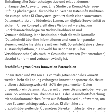
Einhaltung aller Datenschutzgesetze und erlaubt dennoch
umfangreiche Auswertungen. Eine Studie der Konrad-Adenauer-
Stiftung plädiert genau für solche souveränen Dateninfrastrukturen:
ein europäisches KI-Ökosystem, gestützt durch einen souveränen
Datenmarktplatz und föderiertes Lernen, um digitale Souveränität zu
sichern​. Unser Konzept greift diese Vision auf – ergänzt um
Blockchain-Technologie zur Nachvollziehbarkeit und
Vertrauensbildung. Jede Institution behält die volle Kontrolle
(Datenhoheit) über ihre Informationen und kann feingranular
steuern, welche Insights sie mit wem teilt. So entsteht eine sichere
Austauschplattform, die sowohl für Behörden (z.B. bei
Verschlusssachen) als auch im Gesundheitswesen (Patientendaten)
absolut konform und vertrauenswürdig ist.
Erschließung von Cross-Innovation-Potenzialen
Indem Daten und Wissen aus vormals getrennten Silos vernetzt
werden, hebt die Lösung verborgene Innovationspotenziale. Heute
bleiben schätzungsweise 68–80% der gesammelten Daten
ungenutzt​ - ein Datenschatz, der mit unserer Lösung gehoben werden
kann. So können etwa Erkenntnisse aus der Gesundheitsforschung
mit sozioökonomischen Daten aus Behörden verknüpft werden, um
neue Zusammenhänge aufzudecken. KI dient hier als
disziplinübergreifender Übersetzer: Sie erkennt Muster, die einzelnen