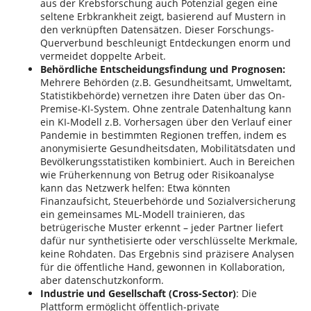
aus der Krebsforschung auch Potenzial gegen eine
seltene Erbkrankheit zeigt, basierend auf Mustern in
den verknüpften Datensätzen. Dieser Forschungs-
Querverbund beschleunigt Entdeckungen enorm und
vermeidet doppelte Arbeit.
Behördliche Entscheidungsfindung und Prognosen:
Mehrere Behörden (z.B. Gesundheitsamt, Umweltamt,
Statistikbehörde) vernetzen ihre Daten über das On-
Premise-KI-System. Ohne zentrale Datenhaltung kann
ein KI-Modell z.B. Vorhersagen über den Verlauf einer
Pandemie in bestimmten Regionen treffen, indem es
anonymisierte Gesundheitsdaten, Mobilitätsdaten und
Bevölkerungsstatistiken kombiniert. Auch in Bereichen
wie Früherkennung von Betrug oder Risikoanalyse
kann das Netzwerk helfen: Etwa könnten
Finanzaufsicht, Steuerbehörde und Sozialversicherung
ein gemeinsames ML-Modell trainieren, das
betrügerische Muster erkennt – jeder Partner liefert
dafür nur synthetisierte oder verschlüsselte Merkmale,
keine Rohdaten. Das Ergebnis sind präzisere Analysen
für die öffentliche Hand, gewonnen in Kollaboration,
aber datenschutzkonform.
Industrie und Gesellschaft (Cross-Sector)
: Die
Plattform ermöglicht öffentlich-private