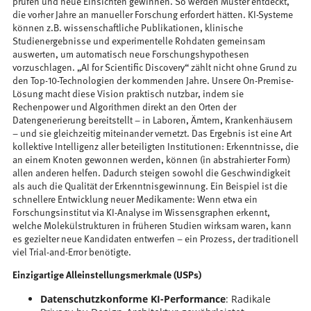
prüfen und neue Einsichten gewinnen. So werden Muster entdeckt,
die vorher Jahre an manueller Forschung erfordert hätten. KI-Systeme
können z.B. wissenschaftliche Publikationen, klinische
Studienergebnisse und experimentelle Rohdaten gemeinsam
auswerten, um automatisch neue Forschungshypothesen
vorzuschlagen. „AI for Scientific Discovery“ zählt nicht ohne Grund zu
den Top-10-Technologien der kommenden Jahre​. Unsere On-Premise-
Lösung macht diese Vision praktisch nutzbar, indem sie
Rechenpower und Algorithmen direkt an den Orten der
Datengenerierung bereitstellt – in Laboren, Ämtern, Krankenhäusern
– und sie gleichzeitig miteinander vernetzt. Das Ergebnis ist eine Art
kollektive Intelligenz aller beteiligten Institutionen: Erkenntnisse, die
an einem Knoten gewonnen werden, können (in abstrahierter Form)
allen anderen helfen. Dadurch steigen sowohl die Geschwindigkeit
als auch die Qualität der Erkenntnisgewinnung. Ein Beispiel ist die
schnellere Entwicklung neuer Medikamente: Wenn etwa ein
Forschungsinstitut via KI-Analyse im Wissensgraphen erkennt,
welche Molekülstrukturen in früheren Studien wirksam waren, kann
es gezielter neue Kandidaten entwerfen – ein Prozess, der traditionell
viel Trial-and-Error benötigte.
Einzigartige Alleinstellungsmerkmale (USPs)
Datenschutzkonforme KI-Performance
: Radikale