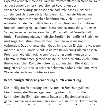
Experten verborgen bleiben. Laut Weltwirtschaftsforum steht die Welt
an der Schwelle einer KI-getriebenen Revolution der
Wissensentdeckung​. Insbesondere dadurch, dass KI-Systeme
zunehmend als Generalisten fungieren, können sie Wissen aus
verschiedenen Fachbereichen kombinieren. Viele Durchbrüche
entstehen an den Schnittstellen von Disziplinen – KI kann diese
Intersektionen gezielt ausloten​. Unser Ansatz nutzt dies, indem er
Synergien zwischen Wissenschaft, Wirtschaft und Gesellschaft
fördert: Forschungsdaten, klinische Studien, behördliche Statistiken
und sogar Industrie-Daten werden über den Wissensgraph
verbunden. Dadurch entstehen Cross-Innovation-Effekte – etwa wenn
medizinische KI-Modelle auf Basis von Bevölkerungsdaten bessere
Prognosen erstellen oder wenn Forschungseinrichtungen und
Pharma-Unternehmen gemeinsam neue Therapien entwickeln, ohne
ihre vertraulichen Rohdaten direkt auszutauschen. Die Plattform
fungiert als Brücke zwischen den Sektoren, sodass jede Partei vom
Wissen der anderen profitieren kann.
Beschleunigte Wissensgenerierung durch Vernetzung
Die intelligente Vernetzung der dezentralen Forschungsdaten
beschleunigt die Wissensgenerierung erheblich. Durch das
kontinuierliche Einfließen neuer Daten und Ergebnisse in den
gemeinsamen Wissensgraphen kann die KI in Echtzeit Hypothesen