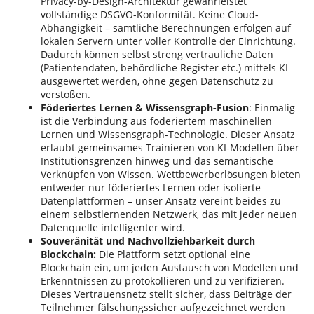
Privacy-by-Design-Architektur gewährleistet
vollständige DSGVO-Konformität. Keine Cloud-
Abhängigkeit – sämtliche Berechnungen erfolgen auf
lokalen Servern unter voller Kontrolle der Einrichtung.
Dadurch können selbst streng vertrauliche Daten
(Patientendaten, behördliche Register etc.) mittels KI
ausgewertet werden, ohne gegen Datenschutz zu
verstoßen​.
Föderiertes Lernen & Wissensgraph-Fusion
: Einmalig
ist die Verbindung aus föderiertem maschinellen
Lernen und Wissensgraph-Technologie. Dieser Ansatz
erlaubt gemeinsames Trainieren von KI-Modellen über
Institutionsgrenzen hinweg und das semantische
Verknüpfen von Wissen. Wettbewerberlösungen bieten
entweder nur föderiertes Lernen oder isolierte
Datenplattformen – unser Ansatz vereint beides zu
einem selbstlernenden Netzwerk, das mit jeder neuen
Datenquelle intelligenter wird​.
Souveränität und Nachvollziehbarkeit durch
Blockchain:
Die Plattform setzt optional eine
Blockchain ein, um jeden Austausch von Modellen und
Erkenntnissen zu protokollieren und zu verifizieren.
Dieses Vertrauensnetz stellt sicher, dass Beiträge der
Teilnehmer fälschungssicher aufgezeichnet werden