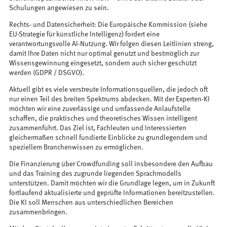
Schulungen angewiesen zu sein.
Rechts- und Datensicherheit: Die Europäische Kommission (siehe
EU-Strategie für künstliche Intelligenz) fordert eine
verantwortungsvolle AI-Nutzung. Wir folgen diesen Leitlinien streng,
damit Ihre Daten nicht nur optimal genutzt und bestmöglich zur
Wissensgewinnung eingesetzt, sondern auch sicher geschützt
werden (GDPR / DSGVO).
Aktuell gibt es viele verstreute Informationsquellen, die jedoch oft
nur einen Teil des breiten Spektrums abdecken. Mit der Experten-KI
möchten wir eine zuverlässige und umfassende Anlaufstelle
schaffen, die praktisches und theoretisches Wissen intelligent
zusammenführt. Das Ziel ist, Fachleuten und Interessierten
gleichermaßen schnell fundierte Einblicke zu grundlegendem und
speziellem Branchenwissen zu ermöglichen.
Die Finanzierung über Crowdfunding soll insbesondere den Aufbau
und das Training des zugrunde liegenden Sprachmodells
unterstützen. Damit möchten wir die Grundlage legen, um in Zukunft
fortlaufend aktualisierte und geprüfte Informationen bereitzustellen.
Die KI soll Menschen aus unterschiedlichen Bereichen
zusammenbringen.