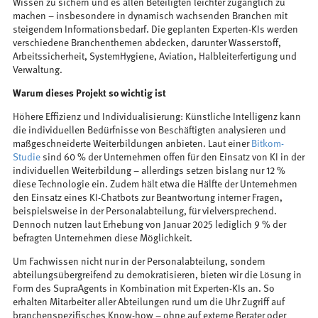
Wissen zu sichern und es allen Beteiligten leichter zugänglich zu
machen – insbesondere in dynamisch wachsenden Branchen mit
steigendem Informationsbedarf. Die geplanten Experten-KIs werden
verschiedene Branchenthemen abdecken, darunter Wasserstoff,
Arbeitssicherheit, SystemHygiene, Aviation, Halbleiterfertigung und
Verwaltung.
Warum dieses Projekt so wichtig ist
Höhere Effizienz und Individualisierung: Künstliche Intelligenz kann
die individuellen Bedürfnisse von Beschäftigten analysieren und
maßgeschneiderte Weiterbildungen anbieten. Laut einer
Bitkom-
Studie
sind 60 % der Unternehmen offen für den Einsatz von KI in der
individuellen Weiterbildung – allerdings setzen bislang nur 12 %
diese Technologie ein. Zudem hält etwa die Hälfte der Unternehmen
den Einsatz eines KI-Chatbots zur Beantwortung interner Fragen,
beispielsweise in der Personalabteilung, für vielversprechend.
Dennoch nutzen laut Erhebung von Januar 2025 lediglich 9 % der
befragten Unternehmen diese Möglichkeit.
Um Fachwissen nicht nur in der Personalabteilung, sondern
abteilungsübergreifend zu demokratisieren, bieten wir die Lösung in
Form des SupraAgents in Kombination mit Experten-KIs an. So
erhalten Mitarbeiter aller Abteilungen rund um die Uhr Zugriff auf
branchenspezifisches Know-how – ohne auf externe Berater oder