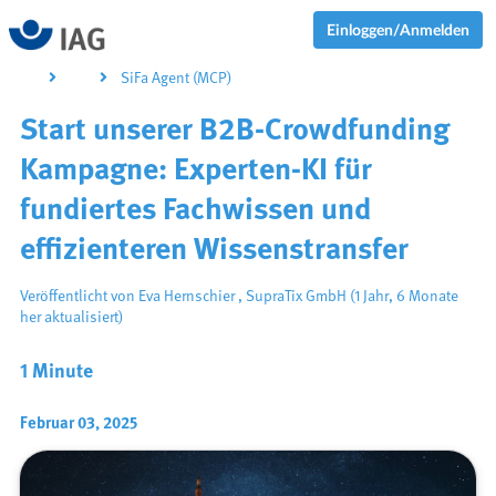
Einloggen/Anmelden
SiFa Agent (MCP)
Start unserer B2B-Crowdfunding
Kampagne: Experten-KI für
fundiertes Fachwissen und
effizienteren Wissenstransfer
Veröffentlicht von
Eva Hernschier
,
SupraTix GmbH
(1 Jahr, 6 Monate
her aktualisiert)
1 Minute
Februar 03, 2025