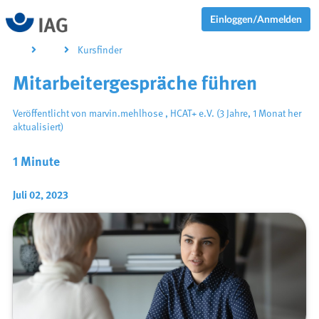
Einloggen/Anmelden
Kursfinder
Mitarbeitergespräche führen
Veröffentlicht von
marvin.mehlhose
,
HCAT+ e.V.
(3 Jahre, 1 Monat her
aktualisiert)
1 Minute
Juli 02, 2023