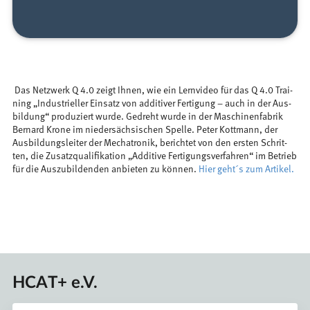
Das Netzwerk Q 4.0 zei­gt Ih­nen, wie ein Lern­vi­deo für das Q 4.0 Trai­
ning „In­dus­tri­el­ler Ein­satz von ad­di­ti­ver Fer­ti­gung – auch in der Aus­
bil­dung“ pro­du­ziert wurde. Ge­dreht wur­de in der Ma­schi­nen­fa­brik
Ber­nard Kro­ne im nie­der­säch­si­schen Spel­le. Pe­ter Kott­mann, der
Aus­bil­dungs­lei­ter der Me­cha­tro­nik, be­rich­tet von den ers­ten Schrit­
ten, die Zu­satz­qua­li­fi­ka­ti­on „Ad­di­ti­ve Fer­ti­gungs­ver­fah­ren“ im Be­trieb
für die Aus­zu­bil­den­den an­bie­ten zu kön­nen.
Hier geht´s zum Artikel.
HCAT+ e.V.