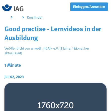
Einloggen/Anmelden
Kursfinder
Good practise - Lernvideos in der
Ausbildung
Veröffentlicht von
w.wolf
,
HCAT+ e.V.
(3 Jahre, 1 Monat her
aktualisiert)
1 Minute
Juli 02, 2023