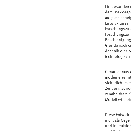
Ein besonderer
dem BSFZ-Siege
ausgezeichnet;
Entwicklung im
Forschungszula
Forschungszula
Bescheinigungs
Grunde nach ei
deshalb eine A
technologisch 
Genau daraus er
moderneres Int
sich. Nicht meh
Zentrum, sonde
verarbeitbare 
Modell wird ei
Diese Entwick
nicht als Gege
und Interaktio