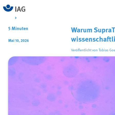
5 Minuten
Warum SupraTi
wissenschaftl
Mai 10, 2026
Veröffentlicht von
Tobias Go