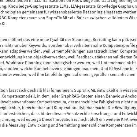
en beschreiben in IEEE Transactions on Knowledge and Data Engineering dr
ung: Knowledge-Graph-gestützte LLMs, LLM-gestützte Knowledge Graphs und
chnologien gemeinsam für wissensbasiertes Reasoning eingesetzt werden. 
hRAG-Kompetenzraum von SupraTix ML: als Brücke zwischen validiertem Wis
 KI.
onen eröffnet das eine neue Qualität der Steuerung. Recruiting kann präziser
 nicht nur über Keywords, sondern über verhaltensnahe Kompetenzprofile
 kann adaptiver werden, weil Lernempfehlungen aus tatsächlichen Kompet
entwicklung kann objektiver werden, weil Feedback stärker an validierten 
ird. Workforce Planning kann strategischer werden, weil Unternehmen nicht
en, sondern welche Kompetenzen sie morgen brauchen. Und KI-Systeme im H
renter werden, weil ihre Empfehlungen auf einem geprüften semantischen
ion lässt sich deshalb klar formulieren: SupraTix ML entwickelt ein wissens
s Kompetenzmodell, in dem jeder GraphRAG-Knoten einen Behaviour Anchor 
eltweit anwendbarer Kompetenzraum, der menschliche Fähigkeiten nicht nu
ergleichbar, berechenbar und KI-operationalisierbar macht. Die Bewilligun
l unterstreichen, dass hinter diesem Ansatz echte Forschungs- und Entwicklu
chnung, weil es zeigt: Diese Innovation ist nicht bloß ein weiterer KI-Anwe
für die Messung, Entwicklung und Vermittlung menschlicher Kompetenzen im Ze