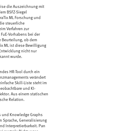
eise die Auszeichnung mit
dem BSFZ-Siegel
praTix ML Forschung und
ie steuerliche
eim Verfahren zur
 FuE-Vorhabens bei der
he Beurteilung, ob dem
x ML ist diese Bewilligung
Entwicklung nicht nur
rkannt wurde.
hendes HR-Tool durch ein
etenzmanagements verändert
infache Skill-Liste steht im
beobachtbare und KI-
Vektor. Aus einem statischen
sche Relation.
ls und Knowledge Graphs
in Sprache, Generalisierung
d Interpretierbarkeit. Pan