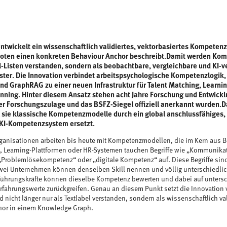
ntwickelt ein wissenschaftlich validiertes, vektorbasiertes Kompetenz
ten einen konkreten Behaviour Anchor beschreibt.Damit werden Komp
ll-Listen verstanden, sondern als beobachtbare, vergleichbare und KI-v
ter. Die Innovation verbindet arbeitspsychologische Kompetenzlogik
d GraphRAG zu einer neuen Infrastruktur für Talent Matching, Learni
nning. Hinter diesem Ansatz stehen acht Jahre Forschung und Entwicklu
er Forschungszulage und das BSFZ-Siegel offiziell anerkannt wurden.
il sie klassische Kompetenzmodelle durch ein global anschlussfähiges,
KI-Kompetenzsystem ersetzt.
ganisationen arbeiten bis heute mit Kompetenzmodellen, die im Kern aus Be
n, Learning-Plattformen oder HR-Systemen tauchen Begriffe wie „Kommunikat
„Problemlösekompetenz“ oder „digitale Kompetenz“ auf. Diese Begriffe sind 
Zwei Unternehmen können denselben Skill nennen und völlig unterschiedli
Führungskräfte können dieselbe Kompetenz bewerten und dabei auf untersc
rfahrungswerte zurückgreifen. Genau an diesem Punkt setzt die Innovation 
nicht länger nur als Textlabel verstanden, sondern als wissenschaftlich valid
hor in einem Knowledge Graph.