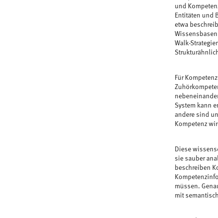
und Kompetenz
Entitäten und 
etwa beschreib
Wissensbasen e
Walk-Strategie
Strukturähnlic
Für Kompetenze
Zuhörkompetenz
nebeneinander
System kann e
andere sind un
Kompetenz wird
Diese wissensc
sie sauber ana
beschreiben Ko
Kompetenzinfo
müssen. Genau 
mit semantisch