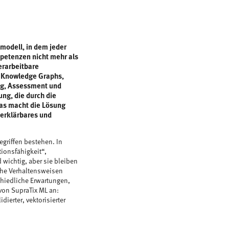
modell, in dem jeder
etenzen nicht mehr als
erarbeitbare
, Knowledge Graphs,
ng, Assessment und
ng, die durch die
Das macht die Lösung
 erklärbares und
griffen bestehen. In
ionsfähigkeit“,
wichtig, aber sie bleiben
che Verhaltensweisen
hiedliche Erwartungen,
von SupraTix ML an:
ierter, vektorisierter