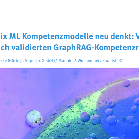
x ML Kompetenzmodelle neu denkt: V
ich validierten GraphRAG-Kompetenz
ecke (Göcke)
,
SupraTix GmbH
(2 Monate, 3 Wochen her aktualisiert)