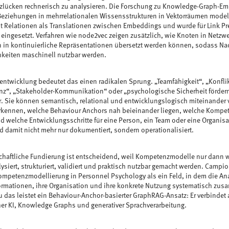
lücken rechnerisch zu analysieren. Die Forschung zu Knowledge-Graph-Emb
Beziehungen in mehrrelationalen Wissensstrukturen in Vektorräumen model
t Relationen als Translationen zwischen Embeddings und wurde für Link Pr
ingesetzt. Verfahren wie node2vec zeigen zusätzlich, wie Knoten in Netzw
n in kontinuierliche Repräsentationen übersetzt werden können, sodass Na
hkeiten maschinell nutzbar werden.
ntwicklung bedeutet das einen radikalen Sprung. „Teamfähigkeit“, „Konflik
“, „Stakeholder-Kommunikation“ oder „psychologische Sicherheit fördern“
. Sie können semantisch, relational und entwicklungslogisch miteinander
rkennen, welche Behaviour Anchors nah beieinander liegen, welche Kompet
d welche Entwicklungsschritte für eine Person, ein Team oder eine Organisa
 damit nicht mehr nur dokumentiert, sondern operationalisiert.
haftliche Fundierung ist entscheidend, weil Kompetenzmodelle nur dann w
lysiert, strukturiert, validiert und praktisch nutzbar gemacht werden. Camp
mpetenzmodellierung in Personnel Psychology als ein Feld, in dem die An
rmationen, ihre Organisation und ihre konkrete Nutzung systematisch zu
das leistet ein Behaviour-Anchor-basierter GraphRAG-Ansatz: Er verbindet
er KI, Knowledge Graphs und generativer Sprachverarbeitung.