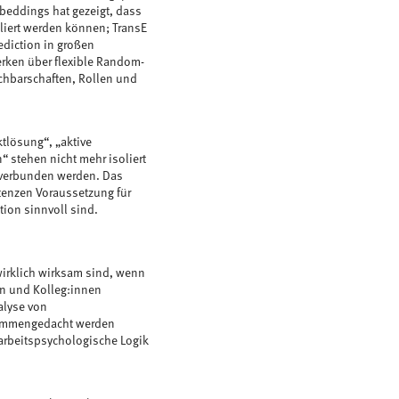
eddings hat gezeigt, dass
liert werden können; TransE
ediction in großen
erken über flexible Random-
chbarschaften, Rollen und
tlösung“, „aktive
 stehen nicht mehr isoliert
 verbunden werden. Das
enzen Voraussetzung für
tion sinnvoll sind.
irklich wirksam sind, wenn
ion und Kolleg:innen
alyse von
sammengedacht werden
 arbeitspsychologische Logik