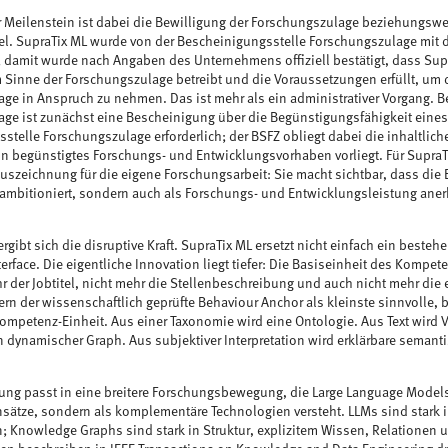
 Meilenstein ist dabei die Bewilligung der Forschungszulage beziehungsw
l. SupraTix ML wurde von der Bescheinigungsstelle Forschungszulage mit 
 damit wurde nach Angaben des Unternehmens offiziell bestätigt, dass Su
 Sinne der Forschungszulage betreibt und die Voraussetzungen erfüllt, um d
ge in Anspruch zu nehmen. Das ist mehr als ein administrativer Vorgang. B
ge ist zunächst eine Bescheinigung über die Begünstigungsfähigkeit eines
stelle Forschungszulage erforderlich; der BSFZ obliegt dabei die inhaltlic
n begünstigtes Forschungs- und Entwicklungsvorhaben vorliegt. Für SupraTi
uszeichnung für die eigene Forschungsarbeit: Sie macht sichtbar, dass die 
ambitioniert, sondern auch als Forschungs- und Entwicklungsleistung ane
gibt sich die disruptive Kraft. SupraTix ML ersetzt nicht einfach ein beste
erface. Die eigentliche Innovation liegt tiefer: Die Basiseinheit des Komp
r der Jobtitel, nicht mehr die Stellenbeschreibung und auch nicht mehr die e
rn der wissenschaftlich geprüfte Behaviour Anchor als kleinste sinnvolle, 
Kompetenz-Einheit. Aus einer Taxonomie wird eine Ontologie. Aus Text wird 
n dynamischer Graph. Aus subjektiver Interpretation wird erklärbare semanti
lung passt in eine breitere Forschungsbewegung, die Large Language Mode
nsätze, sondern als komplementäre Technologien versteht. LLMs sind stark 
n; Knowledge Graphs sind stark in Struktur, explizitem Wissen, Relationen un