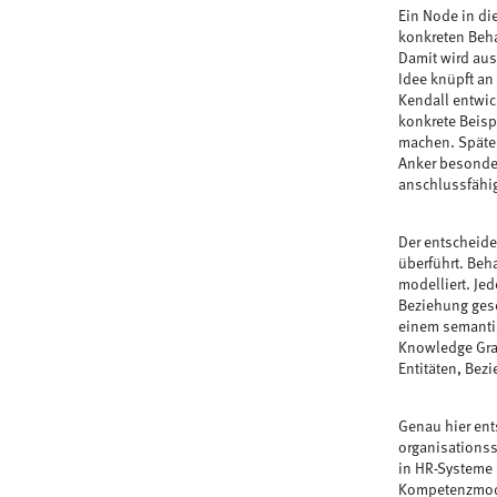
Ein Node in di
konkreten Beha
Damit wird aus
Idee knüpft an
Kendall entwic
konkrete Beisp
machen. Später
Anker besonder
anschlussfähi
Der entscheide
überführt. Beh
modelliert. Je
Beziehung gese
einem semantis
Knowledge Gra
Entitäten, Bez
Genau hier ent
organisationss
in HR-Systeme ü
Kompetenzmodel