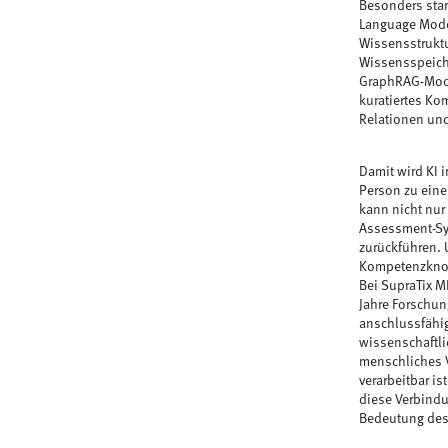
Besonders star
Language Model
Wissensstruktu
Wissensspeiche
GraphRAG-Model
kuratiertes Ko
Relationen und
Damit wird KI 
Person zu eine
kann nicht nur
Assessment-Sy
zurückführen. 
Kompetenzknot
Bei SupraTix M
Jahre Forschun
anschlussfähig
wissenschaftli
menschliches V
verarbeitbar is
diese Verbindu
Bedeutung des