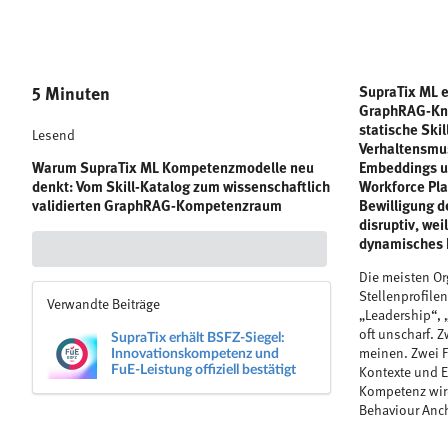
5 Minuten
SupraTix ML e
GraphRAG-Kno
statische Ski
Lesend
Verhaltensmus
Warum SupraTix ML Kompetenzmodelle neu
Embeddings un
denkt: Vom Skill-Katalog zum wissenschaftlich
Workforce Pla
validierten GraphRAG-Kompetenzraum
Bewilligung d
disruptiv, we
dynamisches 
Die meisten Or
Stellenprofile
Verwandte Beiträge
„Leadership“, 
SupraTix erhält BSFZ‑Siegel:
oft unscharf. 
Innovationskompetenz und
meinen. Zwei 
FuE‑Leistung offiziell bestätigt
Kontexte und E
Kompetenz wird 
Behaviour Anc