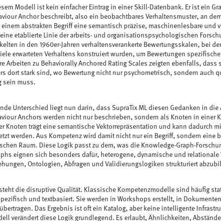
esem Modell ist kein einfacher Eintrag in einer Skill-Datenbank. Er ist ein 
viour Anchor beschreibt, also ein beobachtbares Verhaltensmuster, an de
 einem abstrakten Begriff eine semantisch präzise, maschinenlesbare und ve
 eine etablierte Linie der arbeits- und organisationspsychologischen Forsch
kelten in den 1960er-Jahren verhaltensverankerte Bewertungsskalen, bei de
iele erwarteten Verhaltens konstruiert wurden, um Bewertungen spezifisch
e Arbeiten zu Behaviorally Anchored Rating Scales zeigten ebenfalls, dass
s dort stark sind, wo Bewertung nicht nur psychometrisch, sondern auch qu
g sein muss.
nde Unterschied liegt nun darin, dass SupraTix ML diesen Gedanken in die 
aviour Anchors werden nicht nur beschrieben, sondern als Knoten in einer
der Knoten trägt eine semantische Vektorrepräsentation und kann dadurch m
tzt werden. Aus Kompetenz wird damit nicht nur ein Begriff, sondern eine 
chen Raum. Diese Logik passt zu dem, was die Knowledge-Graph-Forschung
phs eignen sich besonders dafür, heterogene, dynamische und relational
iehungen, Ontologien, Abfragen und Validierungslogiken strukturiert abzubi
steht die disruptive Qualität. Klassische Kompetenzmodelle sind häufig sta
pezifisch und textbasiert. Sie werden in Workshops erstellt, in Dokumente
bertragen. Das Ergebnis ist oft ein Katalog, aber keine intelligente Infrastru
l verändert diese Logik grundlegend. Es erlaubt, Ähnlichkeiten, Abstände