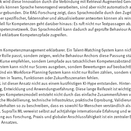
k wird diese Innovation durch die Verbindung mit Retrieval-Augmented Gene
s können Sprache hervorragend verarbeiten, sind aber nicht automatisch a
r gebunden. Die RAG-Forschung zeigt, dass Sprachmodelle durch den Zugrif
r spezifischer, faktennäher und aktualisierbarer antworten können als rei
l für Kompetenzen geht darüber hinaus: Es ruft nicht nur Textpassagen ab,
mpetenznetzwerk. Das Sprachmodell kann dadurch auf geprüfte Behaviour 
 erklärbare Kompetenzpfade zugreifen.
im Kompetenzmanagement erklärbarer. Ein Talent-Matching-System kann nic
r Rolle passt, sondern zeigen, welche Behaviour Anchors diese Passung stü
 Kurse empfehlen, sondern Lernpfade aus tatsächlichen Kompetenzabstände
stem kann nicht nur Scores ausgeben, sondern Bewertungen auf beobachtb
Und ein Workforce-Planning-System kann nicht nur Rollen zählen, sondern 
en in Teams, Funktionen oder Zukunftsszenarien fehlen.
L ist dieser Ansatz nicht aus einem kurzfristigen KI-Hype entstanden. Hinter
g, Entwicklung und Anwendungserfahrung. Diese lange Reifezeit ist wichtig
es Kompetenzmodell entsteht nicht durch das einfache Zusammenführen von
che Modellierung, technische Infrastruktur, praktische Erprobung, Validieru
erhalten so zu beschreiben, dass es sowohl für Menschen verständlich als
t. SupraTix ML verweist selbst auf achtjährige internationale Erfahrung und 
ng aus Forschung, Praxis und globaler Anschlussfähigkeit ist ein zentraler 
 Ansatzes.