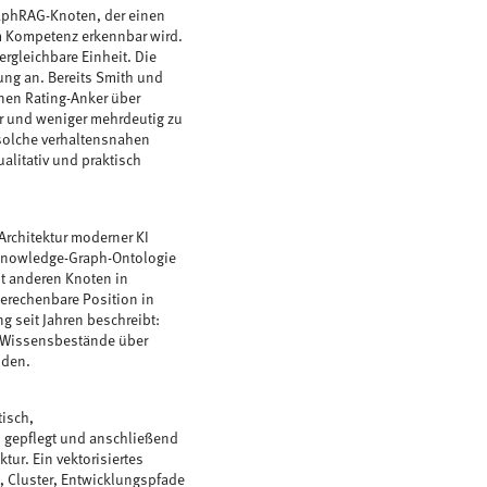
GraphRAG-Knoten, der einen
m Kompetenz erkennbar wird.
rgleichbare Einheit. Die
ung an. Bereits Smith und
nen Rating-Anker über
er und weniger mehrdeutig zu
 solche verhaltensnahen
alitativ und praktisch
Architektur moderner KI
 Knowledge-Graph-Ontologie
it anderen Knoten in
berechenbare Position in
 seit Jahren beschreibt:
e Wissensbestände über
lden.
tisch,
n gepflegt und anschließend
ktur. Ein vektorisiertes
, Cluster, Entwicklungspfade