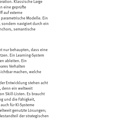
ration. Klassische Large
n eine geprüfte
f auf externe
n parametrische Modelle. Ein
 sondern navigiert durch ein
Anchors, semantische
ht nur behaupten, dass eine
tzen. Ein Learning-System
n ableiten. Ein
ares Verhalten
sichtbar machen, welche
 der Entwicklung stehen acht
, denn ein weltweit
 Skill-Listen. Es braucht
ng und die Fähigkeit,
 auch für KI-Systeme
weltweit genutzte Lösungen;
Bestandteil der strategischen