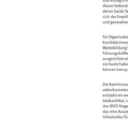
und Kolleg:inn
dieser Verbind
denen beide Te
sich der Grap
und generativer
Für Organisati
Kandidat:innen
Weiterbildung
Führungskräfte
ausgerichtet w
sie heute hab
können transpa
Die Kerninnovat
vektorbasierte
entsteht ein w
beobachtbar, v
das BSFZ-Siege
das eine Auszei
Infrastruktur 