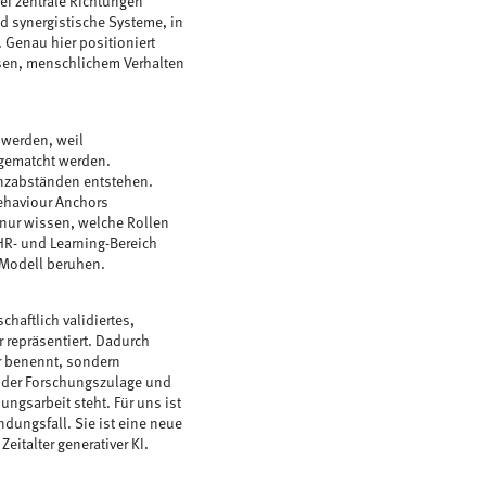
ei zentrale Richtungen
 synergistische Systeme, in
Genau hier positioniert
sen, menschlichem Verhalten
 werden, weil
 gematcht werden.
enzabständen entstehen.
Behaviour Anchors
 nur wissen, welche Rollen
R- und Learning-Bereich
 Modell beruhen.
chaftlich validiertes,
repräsentiert. Dadurch
r benennt, sondern
g der Forschungszulage und
ngsarbeit steht. Für uns ist
ndungsfall. Sie ist eine neue
italter generativer KI.