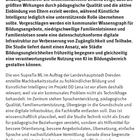
größten Wirkungen durch pädagogische Qualität und die aktive
Einbindung von Eltern erzielt werden, während Künstliche
Intelligenz lediglich eine unterstützende Rolle übernehmen
sollte. Vorgeschlagen werden ein kommunaler Wissensgraph für
Bildungsangebote, niedrigschwellige Familienlotsinnen und
Familienlotsen sowie eine datenschutzkonforme digitale
Infrastruktur zur Verbesserung von Zugänglichkeit und Teilhabe.
Die Studie liefert damit einen Ansatz, wie Städte
Bildungsungleichheiten frühzeitig begegnen und gleichzeitig
eine verantwortungsvolle Nutzung von KI im Bildungsbereich
gestalten können.
Die von SupraTix ML im Auftrag der Landeshauptstadt Dresden
erstellte Machbarkeitsstudie zu frühkindlicher Bildung und
Künstlicher Intelligenz im Projekt DD Lena ist vor allem deshalb
relevant, weil sie ein kommunales Problem nicht als Technikfrage
behandelt. Im Zentrum stehen Sprachentwicklung, pädagogische
Qualität, Familienunterstützung, Übergänge in die Grundschule und
eine digitale Infrastruktur, die Fachkräfte entlasten soll. Das ist
wissenschaftlich plausibel, weil die Studie Technik nicht als Ersatz
für pädagogische Beziehungen versteht, sondern als Hilfsmittel für
bessere Orientierung, bessere Angebotsdaten, Übersetzung, einfache
Sprache und nachvollziehbare Vermittlung. Gerade diese begrenzte