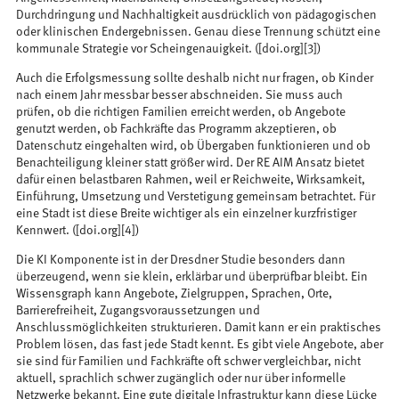
Durchdringung und Nachhaltigkeit ausdrücklich von pädagogischen
oder klinischen Endergebnissen. Genau diese Trennung schützt eine
kommunale Strategie vor Scheingenauigkeit. ([doi.org][3])
Auch die Erfolgsmessung sollte deshalb nicht nur fragen, ob Kinder
nach einem Jahr messbar besser abschneiden. Sie muss auch
prüfen, ob die richtigen Familien erreicht werden, ob Angebote
genutzt werden, ob Fachkräfte das Programm akzeptieren, ob
Datenschutz eingehalten wird, ob Übergaben funktionieren und ob
Benachteiligung kleiner statt größer wird. Der RE AIM Ansatz bietet
dafür einen belastbaren Rahmen, weil er Reichweite, Wirksamkeit,
Einführung, Umsetzung und Verstetigung gemeinsam betrachtet. Für
eine Stadt ist diese Breite wichtiger als ein einzelner kurzfristiger
Kennwert. ([doi.org][4])
Die KI Komponente ist in der Dresdner Studie besonders dann
überzeugend, wenn sie klein, erklärbar und überprüfbar bleibt. Ein
Wissensgraph kann Angebote, Zielgruppen, Sprachen, Orte,
Barrierefreiheit, Zugangsvoraussetzungen und
Anschlussmöglichkeiten strukturieren. Damit kann er ein praktisches
Problem lösen, das fast jede Stadt kennt. Es gibt viele Angebote, aber
sie sind für Familien und Fachkräfte oft schwer vergleichbar, nicht
aktuell, sprachlich schwer zugänglich oder nur über informelle
Netzwerke bekannt. Eine gute digitale Infrastruktur kann diese Lücke