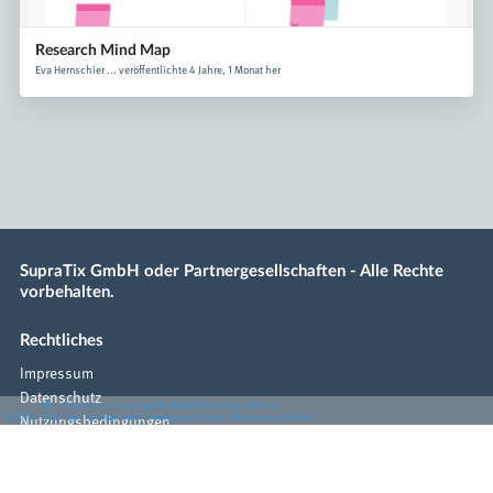
Research Mind Map
Eva Hernschier ... veröffentlichte 4 Jahre, 1 Monat her
SupraTix GmbH oder Partnergesellschaften - Alle Rechte
vorbehalten.
Rechtliches
Impressum
Datenschutz
·
·
·
Datenschutz
·
Impressum
EU-Online-Schlichtungs-Plattform
·
© 2016 - 2026 SupraTix GmbH oder Partnergesellschaften - Alle Rechte vorbehalten.
Nutzungsbedingungen
EU-Online-Schlichtungs-Plattform