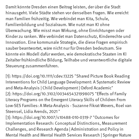
Damit könnte Dresden einen Beitrag leisten, der über die Stadt
hinausgeht. Viele Städte stehen vor denselben Fragen. Wie erreicht
man Familien frühzeitig. Wie verbindet man Kita, Schule,
Familienbildung und Sozialraum. Wie nutzt man KI ohne
Überwachung. Wie misst man Wirkung, ohne Einrichtungen oder
Kinder zu ranken. Wie verbindet man Datenschutz, Kinderrechte und
Innovation. Eine kommunale Strategie, die diese Fragen empirisch
sauber beantwortet, wäre nicht nur für Dresden bedeutsam. Sie
könnte ein Modell dafür werden, wie demokratische Staaten im KI
Zeitalter frühkindliche Bildung, Teilhabe und verantwortliche digitale
Steuerung zusammenführen.
[1]: https://doi.org/10.1111/cdev.13225 "Shared Picture Book Reading
Interventions for Child Language Development: A Systematic Review
and Meta-Analysis | Child Development | Oxford Academic"
[2]: https://doi.org/10.3102/0034654321998075 "Effects of Family
Literacy Programs on the Emergent Literacy Skills of Children From
Low-SES Families: A Meta-Analysis - Suzanne Fikrat-Wevers, Roel van
Steensel, Lidia Arends, 2021 "
[3]: https://doi.org/10.1007/s10488-010-0319-7 "Outcomes for
Implementation Research: Conceptual Distinctions, Measurement
Challenges, and Research Agenda | Administration and Policy in
Mental Health and Mental Health Services Research | Springer Nature