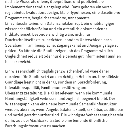
nächste Phase als offene, überprüfbare und publizierbare
Implementationsstudie angelegt wird. Dazu gehören ein vorab
registriertes Evaluationsdesign, klare Hypothesen, eine Baseline vor
Programmstart, Vergleichsstandorte, transparente
Einschlusskriterien, ein Datenschutzkonzept, ein unabhängiger
wissenschaftlicher Beirat und ein öffentlich dokumentiertes
Indikatorenset. Besonders wichtig wäre, nicht nur
Durchschnittseffekte zu berichten, sondern Unterschiede nach
Sozialraum, Familiensprache, Zugangskanal und Ausgangslage zu
prüfen. So könnte die Studie zeigen, ob das Programm wirklich
Ungleichheit reduziert oder nur die bereits gut informierten Familien
besser erreicht.
Ein wissenschaftlich tragfähiger Zwischenbefund wäre daher
nüchtern. Die Studie setzt an den richtigen Hebeln an. Ihre stärkste
Grundlage liegt nicht in der KI, sondern in Sprachförderung,
Interaktionsqualität, Familienunterstützung und
Übergangsgestaltung. Die KI ist relevant, wenn sie kommunale
Handlungsfähigkeit verbessert und zugleich begrenzt bleibt. Der
Wissensgraph kann eine neue kommunale Semantikinfrastruktur
werden, aber nur, wenn Angebotsdaten aktuell, erklärbar, auditierbar
und sozial gerecht nutzbar sind. Die wichtigste Verbesserung besteht
darin, aus der Machbarkeitsstudie eine lernende öffentliche
Forschungsinfrastruktur zu machen.