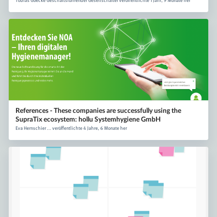
Tobias Goecke Geschäftsführender Gesellschafter veröffentlichte 1 Jahr, 9 Monate her
References - These companies are successfully using the
SupraTix ecosystem: hollu Systemhygiene GmbH
Eva Hernschier ... veröffentlichte 4 Jahre, 6 Monate her