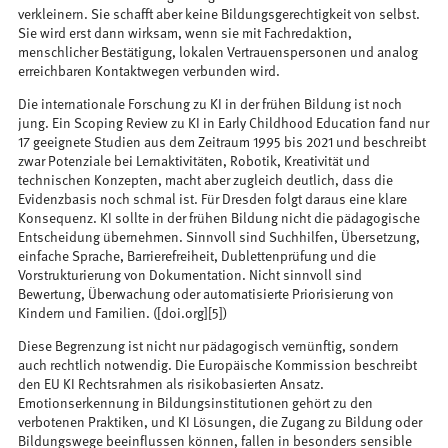
verkleinern. Sie schafft aber keine Bildungsgerechtigkeit von selbst.
Sie wird erst dann wirksam, wenn sie mit Fachredaktion,
menschlicher Bestätigung, lokalen Vertrauenspersonen und analog
erreichbaren Kontaktwegen verbunden wird.
Die internationale Forschung zu KI in der frühen Bildung ist noch
jung. Ein Scoping Review zu KI in Early Childhood Education fand nur
17 geeignete Studien aus dem Zeitraum 1995 bis 2021 und beschreibt
zwar Potenziale bei Lernaktivitäten, Robotik, Kreativität und
technischen Konzepten, macht aber zugleich deutlich, dass die
Evidenzbasis noch schmal ist. Für Dresden folgt daraus eine klare
Konsequenz. KI sollte in der frühen Bildung nicht die pädagogische
Entscheidung übernehmen. Sinnvoll sind Suchhilfen, Übersetzung,
einfache Sprache, Barrierefreiheit, Dublettenprüfung und die
Vorstrukturierung von Dokumentation. Nicht sinnvoll sind
Bewertung, Überwachung oder automatisierte Priorisierung von
Kindern und Familien. ([doi.org][5])
Diese Begrenzung ist nicht nur pädagogisch vernünftig, sondern
auch rechtlich notwendig. Die Europäische Kommission beschreibt
den EU KI Rechtsrahmen als risikobasierten Ansatz.
Emotionserkennung in Bildungsinstitutionen gehört zu den
verbotenen Praktiken, und KI Lösungen, die Zugang zu Bildung oder
Bildungswege beeinflussen können, fallen in besonders sensible