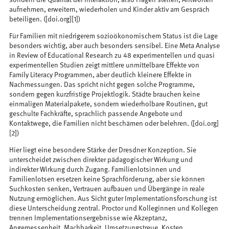
aufnehmen, erweitern, wiederholen und Kinder aktiv am Gespräch
beteiligen. ([doi.org][1])
Für Familien mit niedrigerem sozioökonomischem Status ist die Lage
besonders wichtig, aber auch besonders sensibel. Eine Meta Analyse
in Review of Educational Research zu 48 experimentellen und quasi
experimentellen Studien zeigt mittlere unmittelbare Effekte von
Family Literacy Programmen, aber deutlich kleinere Effekte in
Nachmessungen. Das spricht nicht gegen solche Programme,
sondern gegen kurzfristige Projektlogik. Städte brauchen keine
einmaligen Materialpakete, sondern wiederholbare Routinen, gut
geschulte Fachkräfte, sprachlich passende Angebote und
Kontaktwege, die Familien nicht beschämen oder belehren. ([doi.org]
[2])
Hier liegt eine besondere Stärke der Dresdner Konzeption. Sie
unterscheidet zwischen direkter pädagogischer Wirkung und
indirekter Wirkung durch Zugang. Familienlotsinnen und
Familienlotsen ersetzen keine Sprachförderung, aber sie können
Suchkosten senken, Vertrauen aufbauen und Übergänge in reale
Nutzung ermöglichen. Aus Sicht guter Implementationsforschung ist
diese Unterscheidung zentral. Proctor und Kolleginnen und Kollegen
trennen Implementationsergebnisse wie Akzeptanz,
Angemessenheit, Machbarkeit, Umsetzungstreue, Kosten,