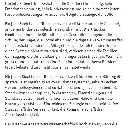
Hochrisikobereiche. Deshalb ist die Dresdner Linie richtig, keine
Emotionserkennung, kein Kinderscoring und keine automatisierten
Förderentscheidungen vorzusehen. ([Digitale Strategie der EU][6])
Für jede Stadt ist das Thema relevant, weil Kommunen die Orte sind,
an denen Bildungsungleichheit sichtbar wird. Die Kita, das
Familienzentrum, die Bibliothek, das Gesundheitsangebot, die
Schule, der Träger, die Sozialarbeit und die digitale Verwaltung treffen
nicht abstrakt, sondern im Alltag einer Familie aufeinander. Wenn
diese Systeme nicht verbunden sind, verlieren gerade die Familien
den Zugang, die Unterstützung am dringendsten brauchen. Wenn sie
gut verbunden sind, kann eine Stadt früh handeln, bevor Probleme
teuer, belastend und institutionell verhärtet werden.
Für jeden Staat ist das Thema relevant, weil frühkindliche Bildung die
spätere Leistungsfähigkeit von Bildungssystemen, Arbeitsmärkten,
Gesundheitssystemen und sozialen Sicherungssystemen berührt.
Staaten können Lehrpläne, Rechtsrahmen, Finanzierungen und
Standards setzen. Städte können Vertrauen, Nähe und konkrete
Nutzung organisieren. Eine wirksame Strategie braucht beides. Der
Staat schafft die Verlässlichkeit, die Kommune schafft die
Anschlussfähigkeit.
Der Dresdner Ansatz wäre wissenschaftlich noch stärker, wenn die