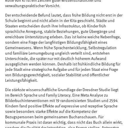
Rolle von KI ist ein Zeichen guter wissenschaftlicher und
verwaltungspraktischer Vorsicht.
Der entscheidende Befund lautet, dass frühe Bildung nicht erst in der
Schule beginnt und nicht allein in der Kita geschieht. Städte und
Staaten entscheiden durch ihre Infrastruktur, ob Kinder früh
sprachliche Anregung, stabile Beziehungen, gute Übergänge und
erreichbare Unterstützung erleben. Das ist keine weiche Nebenfrage,
sondern eine Frage der langfristigen Bildungsfähigkeit eines
Gemeinwesens. Wenn frühe Sprachentwicklung, Selbstregulation
und familiäre Lernumgebung ungleich verteilt sind, entstehen
Unterschiede, die später nur mit deutlich höherem Aufwand
ausgeglichen werden können. Deshalb ist frühkindliche Bildung für
jede Stadt eine strategische Aufgabe und für jeden Staat eine Frage
von Bildungsgerechtigkeit, sozialer Stabilität und öffentlicher
Leistungsfähigkeit.
Die stärkste wissenschaftliche Grundlage der Dresdner Studie liegt
im Bereich Sprache und Family Literacy. Eine Meta Analyse zu
Bilderbuchinterventionen mit 19 randomisierten Studien und 2594
Kindern fand positive Effekte auf expressive und rezeptive Sprache
sowie besonders starke Effekte auf die Kompetenz der
Bezugspersonen beim gemeinsamen Buchanschauen. Für
kommunale Praxis ist daran wichtig, dass nicht das Buch allein wirkt,
sondern die Qualität der Interaktion, also Fragen stellen, Antworten