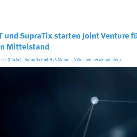
nd SupraTix starten Joint Venture 
n Mittelstand
ecke (Göcke)
,
SupraTix GmbH
(6 Monate, 3 Wochen her aktualisiert)