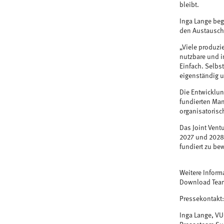
bleibt.
Inga Lange beg
den Austausch
„Viele produzi
nutzbare und i
Einfach. Selbs
eigenständig u
Die Entwicklun
fundierten Ma
organisatorisc
Das Joint Vent
2027 und 2028
fundiert zu b
Weitere Inform
Download Tea
Pressekontakt:
Inga Lange, V