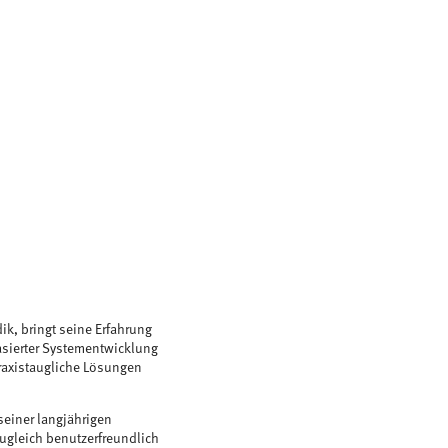
k, bringt seine Erfahrung
asierter Systementwicklung
praxistaugliche Lösungen
seiner langjährigen
 zugleich benutzerfreundlich