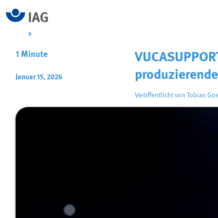
1 Minute
VUCASUPPORT u
produzierende
Januar 15, 2026
Veröffentlicht von
Tobias Go