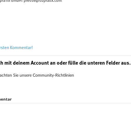
praTix GmbH: presse@supratix.com
ersten Kommentar!
h mit deinem Account an oder fülle die unteren Felder aus.
achten Sie unsere Community-Richtlinien
entar