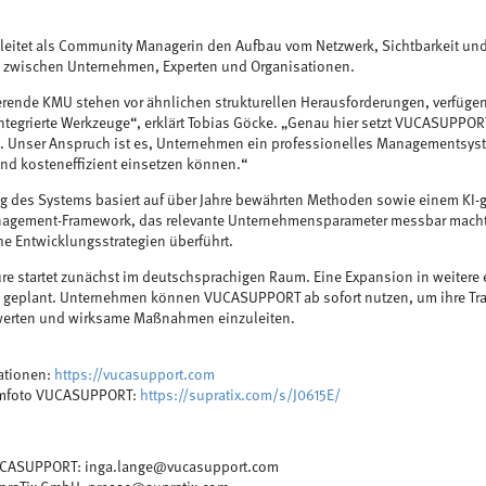
leitet als Community Managerin den Aufbau vom Netzwerk, Sichtbarkeit und
 zwischen Unternehmen, Experten und Organisationen.
erende KMU stehen vor ähnlichen strukturellen Herausforderungen, verfügen
ntegrierte Werkzeuge“, erklärt Tobias Göcke. „Genau hier setzt VUCASUPPOR
t. Unser Anspruch ist es, Unternehmen ein professionelles Managementsyste
nd kosteneffizient einsetzen können.“
g des Systems basiert auf über Jahre bewährten Methoden sowie einem KI-g
nagement-Framework, das relevante Unternehmensparameter messbar macht 
he Entwicklungsstrategien überführt.
ure startet zunächst im deutschsprachigen Raum. Eine Expansion in weitere 
 geplant. Unternehmen können VUCASUPPORT ab sofort nutzen, um ihre Tra
ewerten und wirksame Maßnahmen einzuleiten.
ationen:
https://vucasupport.com
mfoto VUCASUPPORT:
https://supratix.com/s/J0615E/
UCASUPPORT: inga.lange@vucasupport.com