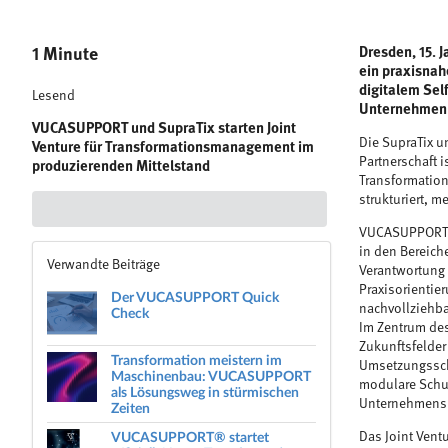
1 Minute
Dresden, 15. 
ein praxisna
digitalem Se
Lesend
Unternehmen 
VUCASUPPORT und SupraTix starten Joint
Die SupraTix u
Venture für Transformationsmanagement im
Partnerschaft 
produzierenden Mittelstand
Transformation
strukturiert, 
VUCASUPPORT ri
in den Bereich
Verwandte Beiträge
Verantwortung 
Praxisorientie
Der VUCASUPPORT Quick
nachvollziehba
Check
Im Zentrum des
Zukunftsfelder
Transformation meistern im
Umsetzungsschr
Maschinenbau: VUCASUPPORT
modulare Schu
als Lösungsweg in stürmischen
Unternehmenspr
Zeiten
VUCASUPPORT® startet
Das Joint Vent