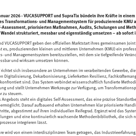
Januar 2026 - VUCASUPPORT und SupraTix bündeln ihre Kräfte in einem 
hes Transformations- und Managementsystem für produzierende KMU au
lf-Assessment, priorisierten Maßnahmen, Audits, Schulungen und Met
Wandel strukturiert, messbar und eigenständig umsetzen – ab sofort
nd VUCASUPPORT geben den offiziellen Marktstart ihres gemeinsamen Joint 
ist es, produzierenden kleinen und mittleren Unternehmen (KMU) ein profes
s- und Managementsystem bereitzustellen, mit dem sie tiefgreifende Verän
messbar und wirksam umsetzen können.
chtet sich insbesondere an Unternehmen im verarbeitenden Gewerbe, die 
en Digitalisierung, Dekarbonisierung, Lieferketten Resilienz, Fachkräfteman
konfrontiert sind. Das System verbindet wissenschaftlich fundierte Method
rung und stellt Unternehmen Werkzeuge zur Verfügung, um Transformations
r zu steuern.
 Angebots steht ein digitales Self-Assessment, das eine präzise Standortb
 ermöglicht. Darauf aufbauend erhalten Unternehmen klar priorisierte Hand
itte, abgestimmt auf ihren individuellen Reifegrad. Ergänzt wird das Syste
lungen und eine kontinuierlich wachsende Methodenbibliothek, die sich n
ozesse integrieren lässt.
ure wird von einem interdisziplinären Team getragen, das Industrieerfahru