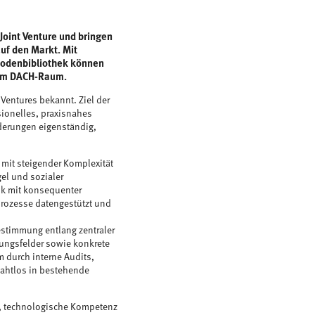
Joint Venture und bringen
f den Markt. Mit
hodenbibliothek können
 im DACH-Raum.
Ventures bekannt. Ziel der
sionelles, praxisnahes
derungen eigenständig,
mit steigender Komplexität
gel und sozialer
ik mit konsequenter
prozesse datengestützt und
estimmung entlang zentraler
lungsfelder sowie konkrete
m durch interne Audits,
ahtlos in bestehende
ng, technologische Kompetenz