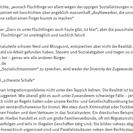
erichte, „wonach Flüchtlinge vor allem wegen der üppigen Sozialleistunge
garniert mit Geschichten über angeblich massenhaft „Asylbewerber, die uns
hne selbst einen Finger krumm zu machen“
klar: „Dass es unter Flüchtlingen auch Faule gibt, ist klar“, aber die pausc
Flüchtlinge“ ist unerträglich und sachlich falsch
halurteile schüren Neid und Missgunst, entsprechen aber nicht der Realität.
ald sie Arbeit gefunden haben, Steuern und Sozialabgaben und tragen so z
bei – genau wie alle anderen Bürger
.de
 „Sozialschmarotzern“ zu sprechen, wird weder der Diversity der Zugewande
d „schwarze Schafe“
an Integrationsprobleme nicht unter den Teppich kehren. Die Realität ist ko
suggeriert. Wie überall gibt es auch unter Zuwanderern schwierige Fälle – jen
ich nicht an Regeln halten oder unsere Rechts- und Gesellschaftsordnung 
gen verständlicherweise für Unmut. Wer etwa durch Kriminalität oder Trickbe
chen Frieden und dem Vertrauen in das Sozialsystem. Ein drastisches Beisp
tät: Hierbei handelt es sich um große Familienverbünde, oft mit Migrationsh
erfolgen und teils in illegalen Geschäften tätig sind. Sie bilden nahezu ab
h-hierarchisch organisiert sind und Parallelstrukturen neben dem Rechtssta