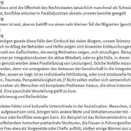
rg
ilieus wird die Offenheit des Rechtsstaates tatsächlich manchmal als Schwä
t, Konflikte mitunter in Paralleljustizen abseits unserer Gerichte geregelt
rg
en ist real, aber es betrifft nur einen sehr kleinen Teil der Migranten (geschä
d
rg
festigen gerade diese Fälle den Eindruck bei vielen Bürgern, unsere Toleran
ch im Alltag der Behörden und Helfer zeigen sich bisweilen Enttäuschunge
inzelt von Geflüchteten, die wenig Motivation zeigen, sich einzufügen. Beis
mer an Integrationskursen die aktive Mitarbeit, oder es gibt Fälle, in dene
 genutzt werden (etwa Parallelbezug von Leistungen). Solche Vorfälle müs
erden, denn sie untergraben das Vertrauen der Gesellschaft in die Integratio
n, woran es liegt: Ist es individuelle Fehlhaltung, oder sind strukturelle 
n, Traumata, Perspektivlosigkeit etc.)? Nicht selten stellen sich vermeintlic
insehen als Menschen mit komplexen Problemen heraus, die ohne intensiv
. Eine pauschale Verurteilung greift zu kurz.
ialisierung und Rollenbilder
hätzter Faktor sind kulturelle Unterschiede in der Sozialisation. Menschen, 
 aufgewachsen sind, bringen teils andere Werte und Verhaltensmuster mi
sse oder Konflikte erzeugen kann. Ein Beispiel ist das Rollenverständnis v
ftsländern herrschen patriarchale Strukturen, die Frauen in Führungsrolle
ne Frau etwa als Vorgesetzte oder Chefin auftritt, stoßen einige Männer aus