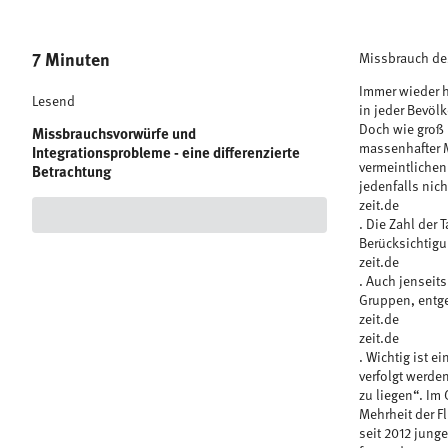
7 Minuten
Missbrauch des
Immer wieder h
Lesend
in jeder Bevöl
Doch wie groß i
Missbrauchsvorwürfe und
massenhafter M
Integrationsprobleme - eine differenzierte
vermeintlichen
Betrachtung
jedenfalls nich
zeit.de
. Die Zahl der
Berücksichtigu
zeit.de
. Auch jenseit
Gruppen, entg
zeit.de
zeit.de
. Wichtig ist e
verfolgt werde
zu liegen“. Im
Mehrheit der F
seit 2012 junge