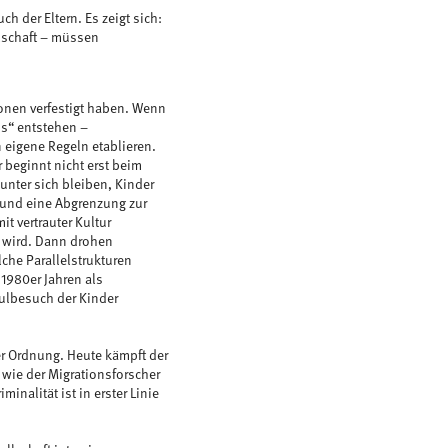
ch der Eltern. Es zeigt sich:
lschaft – müssen
ionen verfestigt haben. Wenn
ns“ entstehen –
 eigene Regeln etablieren.
r beginnt nicht erst beim
nter sich bleiben, Kinder
 und eine Abgrenzung zur
it vertrauter Kultur
 wird. Dann drohen
che Parallelstrukturen
 1980er Jahren als
ulbesuch der Kinder
ner Ordnung. Heute kämpft der
wie der Migrationsforscher
nalität ist in erster Linie