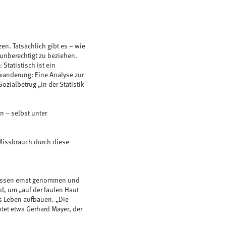
n. Tatsächlich gibt es – wie
 unberechtigt zu beziehen.
 Statistisch ist ein
wanderung: Eine Analyse zur
zialbetrug „in der Statistik
n – selbst unter
 Missbrauch durch diese
e müssen ernst genommen und
d, um „auf der faulen Haut
es Leben aufbauen. „Die
tet etwa Gerhard Mayer, der