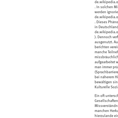
de.wikipedia.o
. In solchen M
werden ignorier
de.wikipedia.o
. Dieses Phänom
in Deutschlan
de.wikipedia.o
). Dennoch ver
ausgenutzt. Au
berichten vere
manche Teilneh
missbräuchlich
aufgearbeitet w
man immer prüfe
(Sprachbarriere
bei näherem H
bewältigen sind
Kulturelle Soz
Ein oft untersc
Gesellschaften
Missverständni
manchen Herkun
hierzulande ei