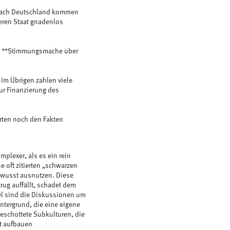
n nach Deutschland kommen
eren Staat gnadenlos
hale **Stimmungsmache über
 Im Übrigen zahlen viele
ur Finanzierung des
rten noch den Fakten
mplexer, als es ein rein
e oft zitierten „schwarzen
bewusst ausnutzen. Diese
trug auffällt, schadet dem
iel sind die Diskussionen um
intergrund, die eine eigene
geschottete Subkulturen, die
at aufbauen