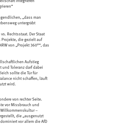
ellschaft integrieren
grieren“
 Jugendlichen, „dass man
Lebensweg untergräbt
 vs. Rechtsstaat. Der Staat
rojekte, die gezielt auf
i NRW von „Projekt 360°“, das
llschaftlichen Aufstieg
t und Toleranz darf dabei
ich sollte die Tür für
alance nicht schaffen, läuft
tzt wird.
ndere von rechter Seite.
ste vor Missbrauch und
d Willkommenskultur –
rgestellt, die „ausgenutzt
dominiert vor allem die AfD