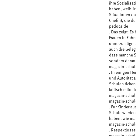
ihre Sozialisa
haben, weiblic
Situationen dur
Chefin), die d
pedocs.de
. Das zeigt: E
Frauen in Führ
ohne zu stigma
auch die Geleg
dass manche Sc
sondern daran,
magazin-schul
. In einigen He
und Autorität a
Schulen ticken
kritisch mitred
magazin-schul
magazin-schul
. Für Kinder au
Schule werden 
haben, wie man
magazin-schul
. Respektloses 
magazin-schul