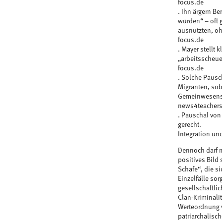
focus.de
. Ihn ärgern B
würden“ – oft 
ausnutzten, o
focus.de
. Mayer stellt 
„arbeitsscheue 
focus.de
. Solche Pausc
Migranten, sob
Gemeinwesens 
news4teachers
. Pauschal von
gerecht.
Integration un
Dennoch darf m
positives Bild 
Schafe“, die s
Einzelfälle sor
gesellschaftli
Clan-Kriminali
Werteordnung v
patriarchalisc