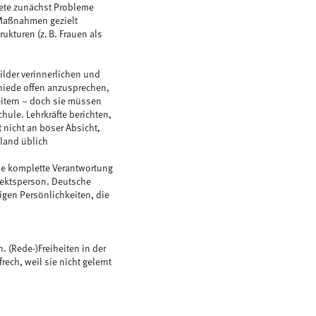
htete zunächst Probleme
 Maßnahmen gezielt
ukturen (z. B. Frauen als
ilder verinnerlichen und
chiede offen anzusprechen,
eitern – doch sie müssen
ule. Lehrkräfte berichten,
 nicht an böser Absicht,
hland üblich
 die komplette Verantwortung
spektsperson. Deutsche
igen Persönlichkeiten, die
. (Rede-)Freiheiten in der
ech, weil sie nicht gelernt