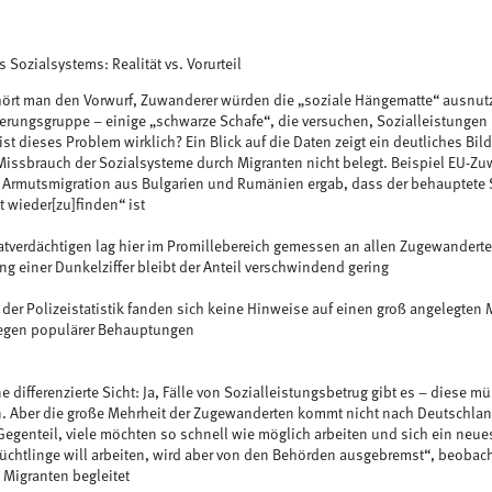
 Sozialsystems: Realität vs. Vorurteil
ört man den Vorwurf, Zuwanderer würden die „soziale Hängematte“ ausnutze
kerungsgruppe – einige „schwarze Schafe“, die versuchen, Sozialleistungen
st dieses Problem wirklich? Ein Blick auf die Daten zeigt ein deutliches Bild:
issbrauch der Sozialsysteme durch Migranten nicht belegt. Beispiel EU-Zu
 Armutsmigration aus Bulgarien und Rumänien ergab, dass der behauptete So
t wieder[zu]finden“ ist
 Tatverdächtigen lag hier im Promillebereich gemessen an allen Zugewanderte
ng einer Dunkelziffer bleibt der Anteil verschwindend gering
s der Polizeistatistik fanden sich keine Hinweise auf einen groß angelegten
egen populärer Behauptungen
ine differenzierte Sicht: Ja, Fälle von Sozialleistungsbetrug gibt es – dies
n. Aber die große Mehrheit der Zugewanderten kommt nicht nach Deutschlan
 Gegenteil, viele möchten so schnell wie möglich arbeiten und sich ein neu
lüchtlinge will arbeiten, wird aber von den Behörden ausgebremst“, beobach
 Migranten begleitet