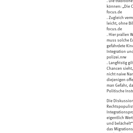
. Die tradition
können: „Die Cl
focus.de
. Zugleich ver
leicht, ohne B
focus.de
. Hier prallen 
muss solche En
gefährdete Kin
Integration und
polizei.nrw
. Langfristig g
Chancen sieht,
nicht naive Na
diejenigen offe
man Gefahr, da
Politische Ins
Die Diskussion
Rechtspopulist
Integrationspr
eigentlich Wert
und belächelt“
das Migrations