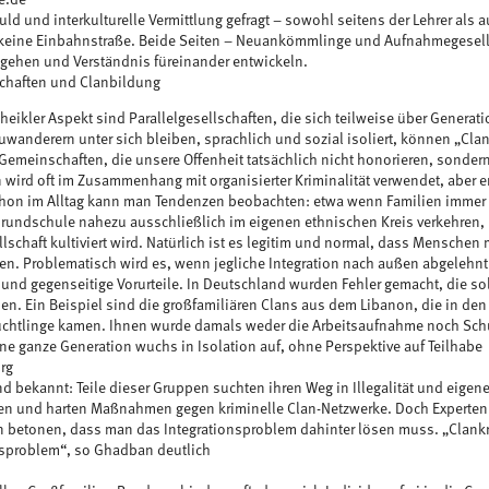
uld und interkulturelle Vermittlung gefragt – sowohl seitens der Lehrer als au
st keine Einbahnstraße. Beide Seiten – Neuankömmlinge und Aufnahmegesel
gehen und Verständnis füreinander entwickeln.
schaften und Clanbildung
heikler Aspekt sind Parallelgesellschaften, die sich teilweise über Generat
wanderern unter sich bleiben, sprachlich und sozial isoliert, können „Cla
Gemeinschaften, die unsere Offenheit tatsächlich nicht honorieren, sondern
n wird oft im Zusammenhang mit organisierter Kriminalität verwendet, aber e
hon im Alltag kann man Tendenzen beobachten: etwa wenn Familien immer u
 Grundschule nahezu ausschließlich im eigenen ethnischen Kreis verkehren,
schaft kultiviert wird. Natürlich ist es legitim und normal, dass Menschen m
. Problematisch wird es, wenn jegliche Integration nach außen abgelehnt
und gegenseitige Vorurteile. In Deutschland wurden Fehler gemacht, die sol
en. Ein Beispiel sind die großfamiliären Clans aus dem Libanon, die in den
lüchtlinge kamen. Ihnen wurde damals weder die Arbeitsaufnahme noch Sch
ine ganze Generation wuchs in Isolation auf, ohne Perspektive auf Teilhabe
rg
ind bekannt: Teile dieser Gruppen suchten ihren Weg in Illegalität und eige
ien und harten Maßnahmen gegen kriminelle Clan-Netzwerke. Doch Experten 
betonen, dass man das Integrationsproblem dahinter lösen muss. „Clankrimi
nsproblem“, so Ghadban deutlich