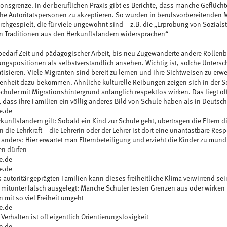
tionsgrenze. In der beruflichen Praxis gibt es Berichte, dass manche Geflüc
he Autoritätspersonen zu akzeptieren. So wurden in berufsvorbereitenden
chgespielt, die für viele ungewohnt sind – z.B. die „Erprobung von Sozialstr
en Traditionen aus den Herkunftsländern widersprachen“
s bedarf Zeit und pädagogischer Arbeit, bis neu Zugewanderte andere Rollenb
ungspositionen als selbstverständlich ansehen. Wichtig ist, solche Unters
tisieren. Viele Migranten sind bereit zu lernen und ihre Sichtweisen zu erw
enheit dazu bekommen. Ähnliche kulturelle Reibungen zeigen sich in der Sch
hüler mit Migrationshintergrund anfänglich respektlos wirken. Das liegt oft
 dass ihre Familien ein völlig anderes Bild von Schule haben als in Deutsc
e.de
rkunftsländern gilt: Sobald ein Kind zur Schule geht, übertragen die Eltern
n die Lehrkraft – die Lehrerin oder der Lehrer ist dort eine unantastbare Re
 anders: Hier erwartet man Elternbeteiligung und erzieht die Kinder zu münd
en dürfen
e.de
e.de
s autoritär geprägten Familien kann dieses freiheitliche Klima verwirrend sein
mitunter falsch ausgelegt: Manche Schüler testen Grenzen aus oder wirken fr
 mit so viel Freiheit umgeht
e.de
Verhalten ist oft eigentlich Orientierungslosigkeit
e.de