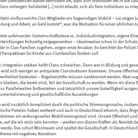
ellen Großfamilien-Bande verhindern oft, dass sich Individuen frei in die Ges
ans verlangen Solidarität […] nicht erlaubt, sich als freie Individuen zu inte
mitteln einflussreiche Clan-Mitglieder ein fragwürdiges Vorbild – sie zeigen
ildung und Arbeit, an Geld kommt“, was die Motivation für einen ehrlichen 
Werte aufeinander: Gemeinschaftstreue vs. Individualintegration, eigene Ehre
twicklungen frühzeitig entgegenwirken – idealerweise schon in der Schule. P
der in Clan-Familien zugehen, zeigen erste Ansätze: So berichtet die Polize
 Perspektiven für Kinder aus Clanfamilien fördern soll
ilt: Integration stärken heißt Clans schwächen. Denn wer in Bildung und gese
 wird sich weniger an antiquierte Clanstrukturen klammern. Unsere Offenhei
rrenfreiheit bedeuten – Regelverstöße müssen sanktioniert werden. Aber zugle
n bleiben, die bereit sind, Teil der Gesellschaft zu werden. Wenn wir diese B
ss Parallelwelten fortbestehen und tatsächlich unsere Gutwilligkeit ausgenu
trumentalisierung und gesellschaftliche Auswirkungen
 wird zusätzlich kompliziert durch die politische Stimmungsmache, insbeso
ische Parteien haben weltweit und auch in Deutschland erkannt, dass Äng
oblemen ein wirkungsvolles Mobilisierungstool sind. Unsere Offenheit un
e, auf die wir stolz sein könnten – werden von diesen Kräften als Naivität da
 werde. Das schürt Misstrauen und spaltet die Gesellschaft. In Deutschland 
thema mit negativen Narrativen