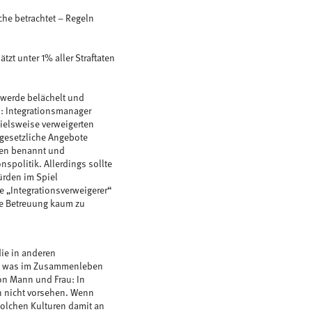
che betrachtet – Regeln
tzt unter 1% aller Straftaten
z werde belächelt und
n: Integrationsmanager
pielsweise verweigerten
n gesetzliche Angebote
sen benannt und
nspolitik. Allerdings sollte
Hürden im Spiel
he „Integrationsverweigerer“
e Betreuung kaum zu
die in anderen
t – was im Zusammenleben
on Mann und Frau: In
n nicht vorsehen. Wenn
 solchen Kulturen damit an