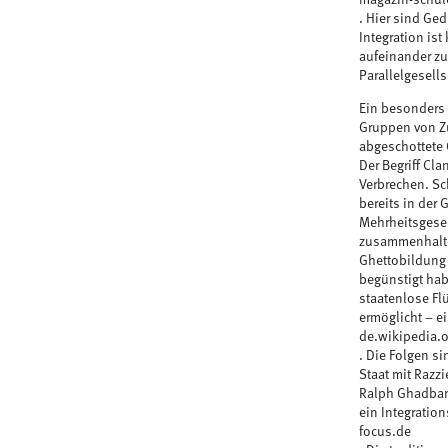
. Hier sind Ged
Integration i
aufeinander zu
Parallelgesell
Ein besonders 
Gruppen von Zu
abgeschottete 
Der Begriff Cla
Verbrechen. Sc
bereits in der
Mehrheitsgesell
zusammenhalten
Ghettobildung 
begünstigt hab
staatenlose F
ermöglicht – e
de.wikipedia.o
. Die Folgen s
Staat mit Razz
Ralph Ghadban 
ein Integratio
focus.de