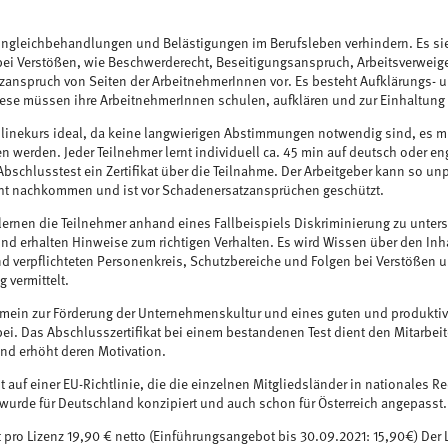
ngleichbehandlungen und Belästigungen im Berufsleben verhindern. Es sie
i Verstößen, wie Beschwerderecht, Beseitigungs­anspruch, Arbeitsverweig
anspruch von Seiten der Arbeitneh­merInnen vor. Es besteht Aufklärungs- u
iese müssen ihre ArbeitnehmerInnen schulen, aufklären und zur Einhaltung
nlinekurs ideal, da keine langwierigen Abstimmungen notwendig sind, es
n werden. Jeder Teilnehmer lernt individuell ca. 45 min auf deutsch oder e
schlusstest ein Zertifikat über die Teilnahme. Der Arbeitgeber kann so un
cht nachkommen und ist vor Schadenersatzansprüchen geschützt.
lernen die Teilnehmer anhand eines Fallbeispiels Diskriminierung zu unte
 und erhalten Hinweise zum richtigen Verhalten. Es wird Wissen über den In
d verpflichteten Personenkreis, Schutzbereiche und Folgen bei Verstößen un
 vermittelt.
gemein zur Förderung der Unternehmenskultur und eines guten und produkti
i. Das Abschlusszertifikat bei einem bestandenen Test dient den Mitarbei
und erhöht deren Motivation.
 auf einer EU-Richtlinie, die die einzelnen Mitgliedsländer in nationales R
urde für Deutschland konzipiert und auch schon für Österreich angepasst.
t pro Lizenz 19,90 € netto (Einführungsangebot bis 30.09.2021: 15,90€) Der 