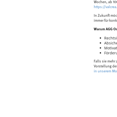
Wochen, ab 100
https://valcrea
In Zukunft möc
immer für kon
Warum AGG On
Rechtsi
Absich
Motivat
Förder
Falls sie mehr
Vorstellung de
in unserem Mod