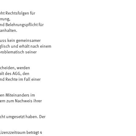
ht Rechtsfolgen für
erung,
nd Belehrungspflicht für
 anhalten.
 muss kein gemeinsamer
nglisch und erhält nach einem
problematisch seiner
rscheiden, werden
halt des AGG, den
d Rechte im Fall einer
ven Miteinanders im
tern zum Nachweis ihrer
echt umgesetzt haben. Der
Lizenzzeitraum beträgt 4