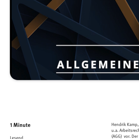
1 Minute
Hendrik Kamp, 
u.a. Arbeitsre
(AGG) vor. Der
Lesend