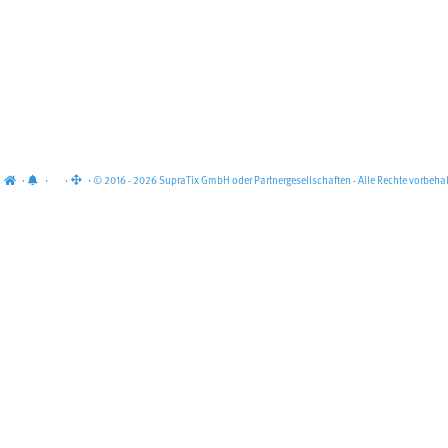
·
·
·
· © 2016 - 2026 SupraTix GmbH oder Partnergesellschaften - Alle Rechte vorbehal