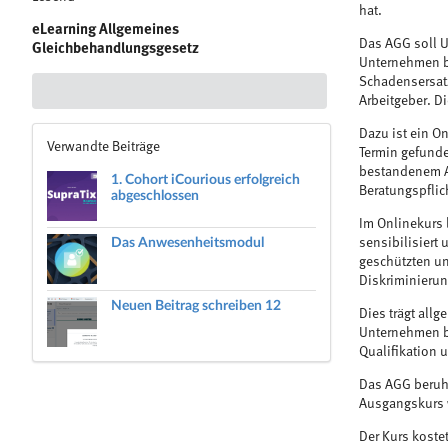
hat.
eLearning Allgemeines
Das AGG soll U
Gleichbehandlungsgesetz
Unternehmen be
Schadensersatz
Arbeitgeber. D
Dazu ist ein O
Verwandte Beiträge
Termin gefunde
bestandenem Ab
1. Cohort iCourious erfolgreich
Beratungspfli
abgeschlossen
Im Onlinekurs 
Das Anwesenheitsmodul
sensibilisiert
geschützten un
Diskriminierung
Neuen Beitrag schreiben 12
Dies trägt all
Unternehmen be
Qualifikation 
Das AGG beruht
Ausgangskurs w
Der Kurs koste