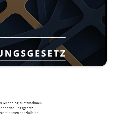
iger Technologieunternehmen
eichbehandlungsgesetz
Rechtsthemen spezialisiert