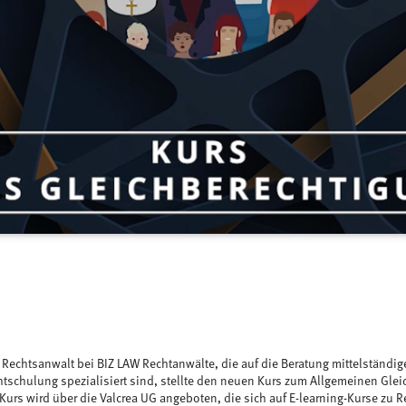
Rechtsanwalt bei BIZ LAW Rechtanwälte, die auf die Beratung mittelständ
chtschulung spezialisiert sind, stellte den neuen Kurs zum Allgemeinen Gl
 Kurs wird über die Valcrea UG angeboten, die sich auf E-learning-Kurse zu 