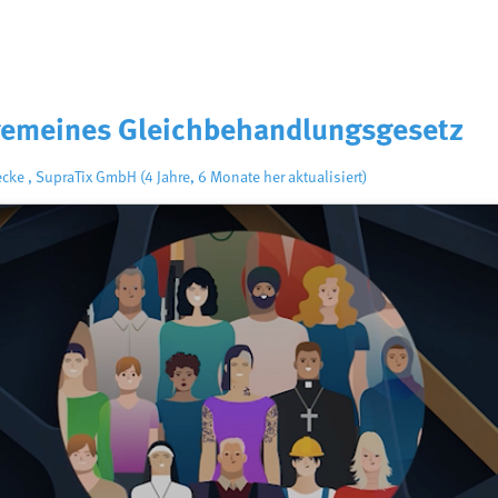
gemeines Gleichbehandlungsgesetz
ecke
,
SupraTix GmbH
(4 Jahre, 6 Monate her aktualisiert)