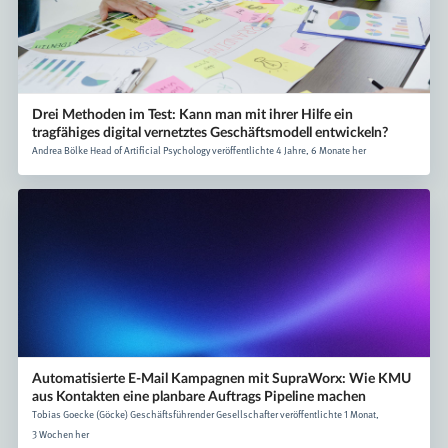
Drei Methoden im Test: Kann man mit ihrer Hilfe ein
tragfähiges digital vernetztes Geschäftsmodell entwickeln?
Andrea Bölke Head of Artificial Psychology veröffentlichte 4 Jahre, 6 Monate her
Automatisierte E-Mail Kampagnen mit SupraWorx: Wie KMU
aus Kontakten eine planbare Auftrags Pipeline machen
Tobias Goecke (Göcke) Geschäftsführender Gesellschafter veröffentlichte 1 Monat,
3 Wochen her