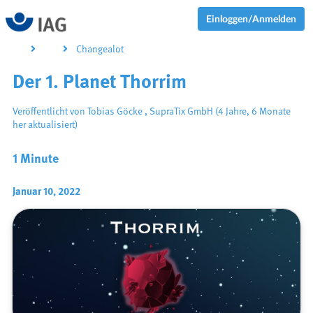
Einloggen/Anmelden
Changealot
Der 1. Planet Thorrim
Veröffentlicht von
Tobias Göcke
,
SupraTix GmbH
(4 Jahre, 6 Monate
her aktualisiert)
1 Minute
Januar 10, 2022