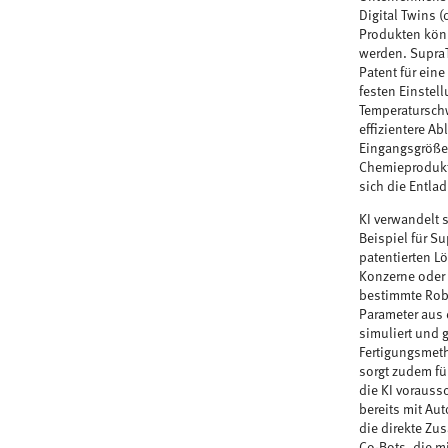
Digital Twins 
Produkten könn
werden. SupraT
Patent für ein
festen Einstel
Temperaturschw
effizientere A
Eingangsgrößen
Chemieprodukti
sich die Entla
KI verwandelt 
Beispiel für S
patentierten L
Konzerne oder 
bestimmte Robo
Parameter aus 
simuliert und 
Fertigungsmeth
sorgt zudem fü
die KI voraussc
bereits mit A
die direkte Zu
Co-Bots, die m