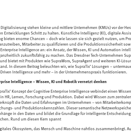
er Digitalisierung stehen kleine und mittlere Unternehmen (KMUs) vor der He
n Entwicklungen Schritt zu halten. Künstliche Intelligenz (KI), digitale As
g bieten enorme Chancen – doch wie lassen sie sich gezielt nutzen, um Pr
nzutreiben, Mitarbeiter zu qualifizieren und die Produktionssicherheit sowie
 Enterprise Intelligence an: ein Ansatz, der Wissen, KI und Automation intel
nzheitlich zukunftsfähig zu machen. Das Dresdner Tech-Unternehmen SupraT
und bietet mit Produkten wie SupraWorx, SupraAgent und weiteren KI-Lös
stand. In diesem Beitrag beleuchten wir, wie SupraTix’ Lösungen – unterma
-Driven Intelligence und mehr – in der Unternehmenspraxis funktionieren.
rprise Intelligence – Wissen, KI und Robotik vernetzt denken
praTix’ Konzept der Cognitive Enterprise Intelligence verbindet einen Wissen
n HR, Lernen, Forschung und Produktion. Dabei wird Wissen zum zentralen
erknüpft die Daten und Erfahrungen im Unternehmen – von Mitarbeiterkom
schungs- und Produktionskennzahlen. Dieser semantische Netzwerkspeiche
nge in den Daten und bildet die Grundlage für intelligente Entscheidunge
ichen. Rund um diesen Kern spannt
igitales Ökosystem, das Mensch und Maschine nahtlos zusammenbringt. Auf