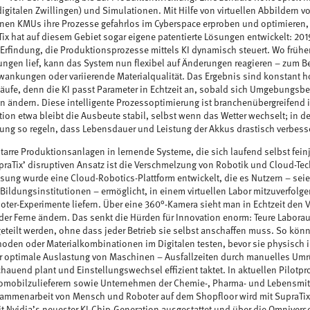
(digitalen Zwillingen) und Simulationen. Mit Hilfe von virtuellen Abbildern
en KMUs ihre Prozesse gefahrlos im Cyberspace erproben und optimieren, 
ix hat auf diesem Gebiet sogar eigene patentierte Lösungen entwickelt: 2019
e Erfindung, die Produktionsprozesse mittels KI dynamisch steuert. Wo frühe
lungen lief, kann das System nun flexibel auf Änderungen reagieren – zum Be
ankungen oder variierende Materialqualität. Das Ergebnis sind konstant h
bläufe, denn die KI passt Parameter in Echtzeit an, sobald sich Umgebungs
 ändern. Diese intelligente Prozessoptimierung ist branchenübergreifend i
on etwa bleibt die Ausbeute stabil, selbst wenn das Wetter wechselt; in der
dung so regeln, dass Lebensdauer und Leistung der Akkus drastisch verbess
starre Produktionsanlagen in lernende Systeme, die sich laufend selbst feinj
upraTix’ disruptiven Ansatz ist die Verschmelzung von Robotik und Cloud-T
ösung wurde eine Cloud-Robotics-Plattform entwickelt, die es Nutzern – seie
Bildungsinstitutionen – ermöglicht, in einem virtuellen Labor mitzuverfolge
ter-Experimente liefern. Über eine 360°-Kamera sieht man in Echtzeit den
der Ferne ändern. Das senkt die Hürden für Innovation enorm: Teure Laborau
geteilt werden, ohne dass jeder Betrieb sie selbst anschaffen muss. So könn
oden oder Materialkombinationen im Digitalen testen, bevor sie physisch in
r optimale Auslastung von Maschinen – Ausfallzeiten durch manuelles Umr
hauend plant und Einstellungswechsel effizient taktet. In aktuellen Pilotpro
utomobilzulieferern sowie Unternehmen der Chemie-, Pharma- und Lebensm
sammenarbeit von Mensch und Roboter auf dem Shopfloor wird mit SupraTix-
it Nvidia’s neuester KI-Chip-Generation ausgestattet und über die Omnivers