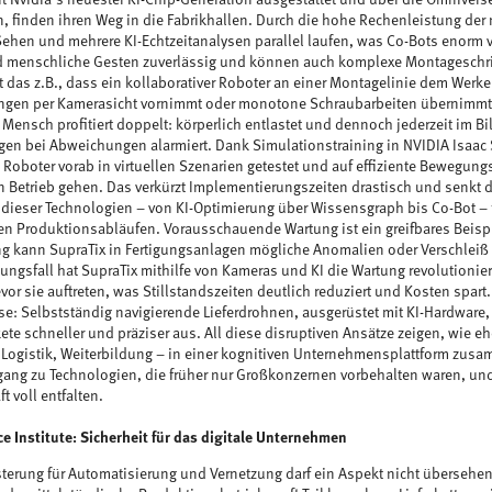
en, finden ihren Weg in die Fabrikhallen. Durch die hohe Rechenleistung d
ehen und mehrere KI-Echtzeitanalysen parallel laufen, was Co-Bots enorm v
menschliche Gesten zuverlässig und können auch komplexe Montageschritt
 das z.B., dass ein kollaborativer Roboter an einer Montagelinie dem Werker 
ungen per Kamerasicht vornimmt oder monotone Schraubarbeiten übernimmt
Mensch profitiert doppelt: körperlich entlastet und dennoch jederzeit im Bi
egen bei Abweichungen alarmiert. Dank Simulationstraining in NVIDIA Isaac 
Roboter vorab in virtuellen Szenarien getestet und auf effiziente Bewegungs
 in Betrieb gehen. Das verkürzt Implementierungszeiten drastisch und senkt d
 dieser Technologien – von KI-Optimierung über Wissensgraph bis Co-Bot – f
ren Produktionsabläufen. Vorausschauende Wartung ist ein greifbares Beispie
ng kann SupraTix in Fertigungsanlagen mögliche Anomalien oder Verschleiß f
gsfall hat SupraTix mithilfe von Kameras und KI die Wartung revolutionie
bevor sie auftreten, was Stillstandszeiten deutlich reduziert und Kosten spart.
se: Selbstständig navigierende Lieferdrohnen, ausgerüstet mit KI-Hardware
kete schneller und präziser aus. All diese disruptiven Ansätze zeigen, wie e
, Logistik, Weiterbildung – in einer kognitiven Unternehmensplattform z
gang zu Technologien, die früher nur Großkonzernen vorbehalten waren, un
t voll entfalten.
ce Institute: Sicherheit für das digitale Unternehmen
isterung für Automatisierung und Vernetzung darf ein Aspekt nicht übersehen