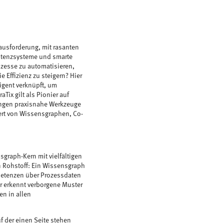
rausforderung, mit rasanten
sistenzsysteme und smarte
ozesse zu automatisieren,
 Effizienz zu steigern? Hier
ligent verknüpft, um
ix gilt als Pionier auf
ungen praxisnahe Werkzeuge
uert von Wissensgraphen, Co-
sgraph-Kern mit vielfältigen
 Rohstoff: Ein Wissensgraph
petenzen über Prozessdaten
r erkennt verborgene Muster
n in allen
 der einen Seite stehen