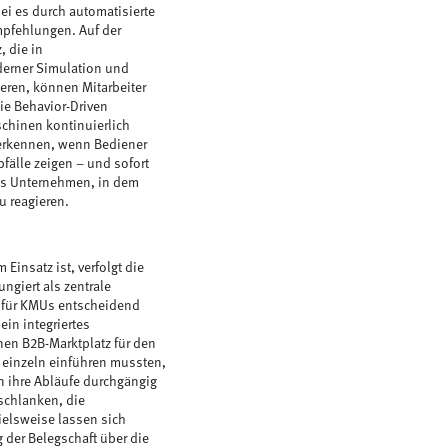
sei es durch automatisierte
mpfehlungen. Auf der
 die in
erner Simulation und
ieren, können Mitarbeiter
ie Behavior-Driven
schinen kontinuierlich
m erkennen, wenn Bediener
älle zeigen – und sofort
des Unternehmen, in dem
u reagieren.
 Einsatz ist, verfolgt die
ngiert als zentrale
e für KMUs entscheidend
in integriertes
nen B2B-Marktplatz für den
 einzeln einführen mussten,
en ihre Abläufe durchgängig
rschlanken, die
ielsweise lassen sich
 der Belegschaft über die