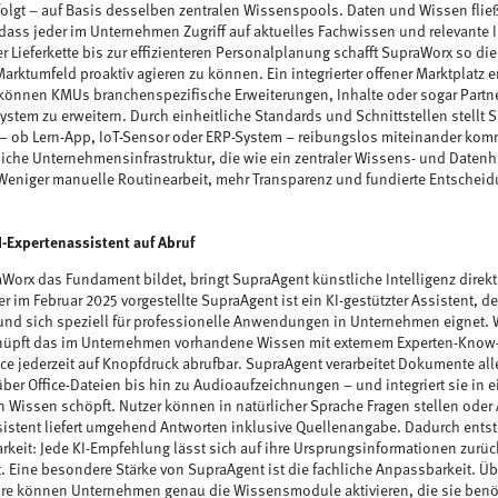
olgt – auf Basis desselben zentralen Wissenspools. Daten und Wissen fli
ss jeder im Unternehmen Zugriff auf aktuelles Fachwissen und relevante I
r Lieferkette bis zur effizienteren Personalplanung schafft SupraWorx so d
rktumfeld proaktiv agieren zu können. Ein integrierter offener Marktplatz 
können KMUs branchenspezifische Erweiterungen, Inhalte oder sogar Partne
stem zu erweitern. Durch einheitliche Standards und Schnittstellen stellt S
ob Lern-App, IoT-Sensor oder ERP-System – reibungslos miteinander komm
tliche Unternehmensinfrastruktur, die wie ein zentraler Wissens- und Datenhu
Weniger manuelle Routinearbeit, mehr Transparenz und fundierte Entscheid
-Expertenassistent auf Abruf
orx das Fundament bildet, bringt SupraAgent künstliche Intelligenz direkt
er im Februar 2025 vorgestellte SupraAgent ist ein KI-gestützter Assistent, 
 und sich speziell für professionelle Anwendungen in Unternehmen eignet.
rknüpft das im Unternehmen vorhandene Wissen mit externem Experten-Know
ace jederzeit auf Knopfdruck abrufbar. SupraAgent verarbeitet Dokumente alle
er Office-Dateien bis hin zu Audioaufzeichnungen – und integriert sie in 
n Wissen schöpft. Nutzer können in natürlicher Sprache Fragen stellen ode
ssistent liefert umgehend Antworten inklusive Quellenangabe. Dadurch ents
rkeit: Jede KI-Empfehlung lässt sich auf ihre Ursprungsinformationen zurü
. Eine besondere Stärke von SupraAgent ist die fachliche Anpassbarkeit. Übe
ore können Unternehmen genau die Wissensmodule aktivieren, die sie benö