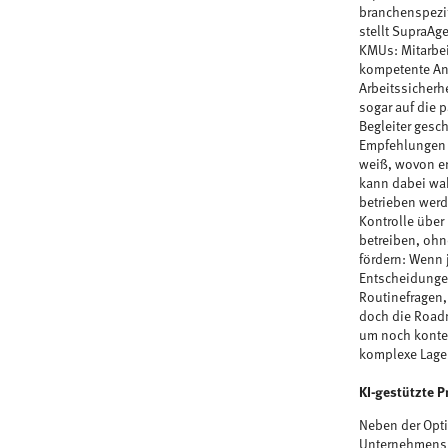
branchenspezif
stellt SupraAge
KMUs: Mitarbei
kompetente Ant
Arbeitssicherh
sogar auf die 
Begleiter gesch
Empfehlungen l
weiß, wovon er
kann dabei wa
betrieben werd
Kontrolle über
betreiben, ohn
fördern: Wenn 
Entscheidungen
Routinefragen,
doch die Roadm
um noch kontex
komplexe Lageb
KI-gestützte P
Neben der Opti
Unternehmens –