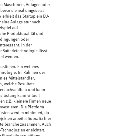
 von Maschinen, Anlagen oder
bevor sie real umgesetzt
 erhielt das Startup ein EU-
r eine Anlage stur nach
ispiel auf
ohe Produktqualität und
bedingungen oder
nteressant: In der
 Batterietechnologie lässt
ert werden.
ustieren. Ein weiteres
echnologie. Im Rahmen der
n es Mittelständler,
n, welche Resultate
 Versuchsaufbau und kann
srüstung kann virtuell
en z.B. kleinere Firmen neue
vestieren. Die Plattform
üsten werden minimiert, da
jekten arbeitet SupraTix hier
ittelbranche zusammen. Auch
Technologien erleichtert.
e-Simulationsplattform