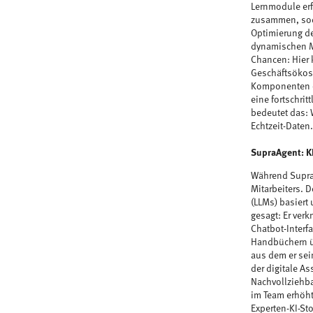
Lernmodule erf
zusammen, soda
Optimierung de
dynamischen Ma
Chancen: Hier 
Geschäftsökosy
Komponenten – 
eine fortschrit
bedeutet das: 
Echtzeit-Daten.
SupraAgent: KI
Während SupraW
Mitarbeiters. D
(LLMs) basiert
gesagt: Er ve
Chatbot-Interf
Handbüchern üb
aus dem er sei
der digitale A
Nachvollziehba
im Team erhöht
Experten-KI-St