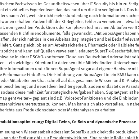
ischem Fachwissen im Gesundheitswesen über IT-Security bis hin zu Ferti
nt ein virtuelles Expertenteam dar, das rund um die Uhr verfügbar ist. Das h
ter sparen Zeit, weil sie nicht mehr stundenlang nach Informationen such
worten erhalten. Zudem hilft der KI-Begleiter, Fehler zu vermeiden – etwa be
eit, normgerechten Produktion oder komplexen technischen Abläufen weiß 
passenden Richtliniendokumente, falls gewünscht. „Mit SupraAgent haben wi
affen, der sich nahtlos in den Arbeitsalltag integriert und bei Bedarf releva
iefert. Ganz gleich, ob es um Arbeitssicherheit, Pharmazie oder Halbleiterf
 spricht und kann auf Quellen verweisen“, erläutert SupraTix-Geschäftsführ
hlweise in einer DSGVO-konformen Cloud aus Deutschland oder vollständ
en – ein wichtiges Kriterium für datensensible Mittelständler. Unternehmen
 ihre Informationen und können SupraAgent sogar auf eigener Hardware mit
e Performance-Einbußen. Die Einführung von SupraAgent in ein KMU kann di
jeder Mitarbeiter per Chat schnell auf das gesammelte Wissen und KI-Analy
 beschleunigt und neue Ideen leichter geprüft. Zudem entlastet der Assist
 sodass diese mehr Zeit für strategische Aufgaben haben. SupraAgent ist heu
ap geht weiter – geplant sind z.B. Voicebot-Funktionen und die Einbindun
tsensitiver unterstützen zu können. Man kann sich also vorstellen, in nahe
erichte aus Produktionsdaten oder Marktanalysen zu erhalten.
roduktionsoptimierung: Digital Twins, Co-Bots und dynamische Prozesse
mierung von Wissensarbeit adressiert SupraTix auch direkt die produktiven
 von der Fertigung bis zur Produktentwicklung. Eine zentrale Rolle spielt h