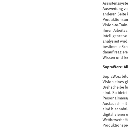
Assistenzsystem
Auswertung von
anderen Seite 
Produktionsum
Vision-to-Trai
ihnen Arbeitsa
Intelligence v
analysiert wir
bestimmte Schr
darauf reagier
Wissen und Tec
SupraWorx: All
SupraWorx bilde
Vision eines g
Drehscheibe fü
sind. So biete
Personalmanage
Austausch mit 
sind hier nahtl
digitalisieren
Wettbewerbsfäh
Produktionspro