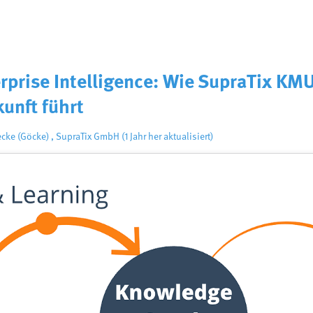
erprise Intelligence: Wie SupraTix KM
kunft führt
ecke (Göcke)
,
SupraTix GmbH
(1 Jahr her aktualisiert)