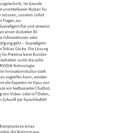
gungstechnik. Im Grunde
at unmittelbaren Nutzen für
en müssen, sondern sofort
i Fragen zur
SupraAgent Rat und verweist
r einen diskreten KI-
nte Informationen oder
ertigung geht – SupraAgent
er Tobias Göcke. Die Lösung
ig On-Premise beim Kunden
 behalten somit die volle
 NVIDIA-Technologie
e Innovationskultur stark
sen zugreifen kann, werden
ent die Experten im Haus von
te ein textbasierter Chatbot,
g von Video- oder IoT-Daten,
r Zukunft per Sprachbefehl
 Kernprozesse eines
ierbei die Nutzung von