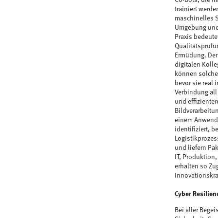
trainiert werd
maschinelles S
Umgebung und 
Praxis bedeutet
Qualitätsprüf
Ermüdung. Der 
digitalen Koll
können solche 
bevor sie real
Verbindung all
und effiziente
Bildverarbeitu
einem Anwendun
identifiziert, 
Logistikprozes
und liefern Pa
IT, Produktion
erhalten so Zu
Innovationskraf
Cyber Resilien
Bei aller Bege