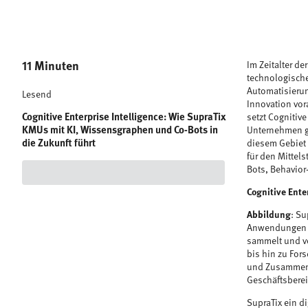
11 Minuten
Im Zeitalter d
technologische
Automatisierun
Lesend
Innovation vora
Cognitive Enterprise Intelligence: Wie SupraTix
setzt Cognitive
KMUs mit KI, Wissensgraphen und Co-Bots in
Unternehmen ga
die Zukunft führt
diesem Gebiet 
für den Mittel
Bots, Behavior
Cognitive Ente
Abbildung
: Su
Anwendungen i
sammelt und v
bis hin zu For
und Zusammenhä
Geschäftsbere
SupraTix ein d