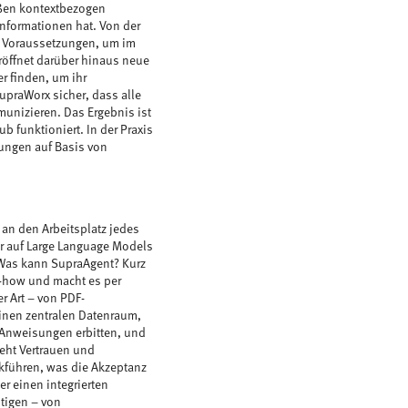
eßen kontextbezogen
nformationen hat. Von der
ie Voraussetzungen, um im
eröffnet darüber hinaus neue
r finden, um ihr
upraWorx sicher, dass alle
unizieren. Das Ergebnis ist
b funktioniert. In der Praxis
ungen auf Basis von
 an den Arbeitsplatz jedes
der auf Large Language Models
 Was kann SupraAgent? Kurz
-how und macht es per
r Art – von PDF-
einen zentralen Datenraum,
r Anweisungen erbitten, und
teht Vertrauen und
ckführen, was die Akzeptanz
r einen integrierten
tigen – von