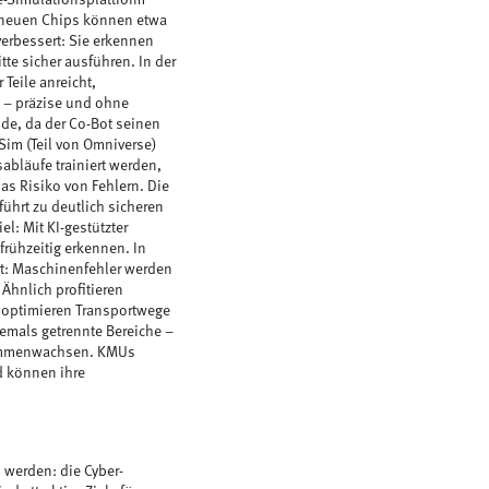
er neuen Chips können etwa
erbessert: Sie erkennen
e sicher ausführen. In der
Teile anreicht,
 – präzise und ohne
lde, da der Co-Bot seinen
Sim (Teil von Omniverse)
abläufe trainiert werden,
as Risiko von Fehlern. Die
ührt zu deutlich sicheren
l: Mit KI-gestützter
rühzeitig erkennen. In
rt: Maschinenfehler werden
 Ähnlich profitieren
, optimieren Transportwege
hemals getrennte Bereiche –
usammenwachsen. KMUs
d können ihre
 werden: die Cyber-