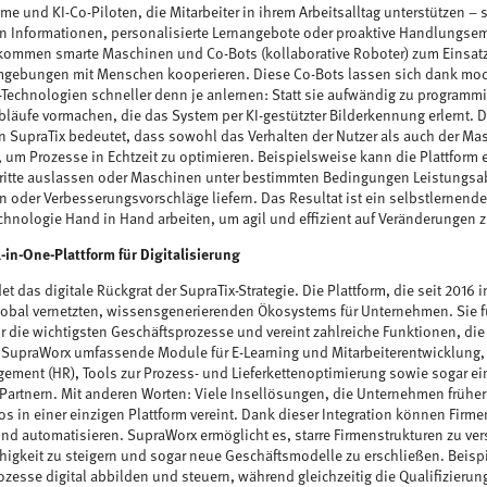
e und KI-Co-Piloten, die Mitarbeiter in ihrem Arbeitsalltag unterstützen – 
 Informationen, personalisierte Lernangebote oder proaktive Handlungse
kommen smarte Maschinen und Co-Bots (kollaborative Roboter) zum Einsatz,
gebungen mit Menschen kooperieren. Diese Co-Bots lassen sich dank mod
n-Technologien schneller denn je anlernen: Statt sie aufwändig zu programm
bläufe vormachen, die das System per KI-gestützter Bilderkennung erlernt. D
on SupraTix bedeutet, dass sowohl das Verhalten der Nutzer als auch der Ma
d, um Prozesse in Echtzeit zu optimieren. Beispielsweise kann die Plattfor
itte auslassen oder Maschinen unter bestimmten Bedingungen Leistungsabf
en oder Verbesserungsvorschläge liefern. Das Resultat ist ein selbstlernen
hnologie Hand in Hand arbeiten, um agil und effizient auf Veränderungen z
-in-One-Plattform für Digitalisierung
t das digitale Rückgrat der SupraTix-Strategie. Die Plattform, die seit 2016 im
lobal vernetzten, wissensgenerierenden Ökosystems für Unternehmen. Sie fu
r die wichtigsten Geschäftsprozesse und vereint zahlreiche Funktionen, di
t SupraWorx umfassende Module für E-Learning und Mitarbeiterentwicklung, e
ment (HR), Tools zur Prozess- und Lieferkettenoptimierung sowie sogar ei
Partnern. Mit anderen Worten: Viele Insellösungen, die Unternehmen früher
os in einer einzigen Plattform vereint. Dank dieser Integration können Firm
 und automatisieren. SupraWorx ermöglicht es, starre Firmenstrukturen zu ve
igkeit zu steigern und sogar neue Geschäftsmodelle zu erschließen. Beisp
zesse digital abbilden und steuern, während gleichzeitig die Qualifizierung