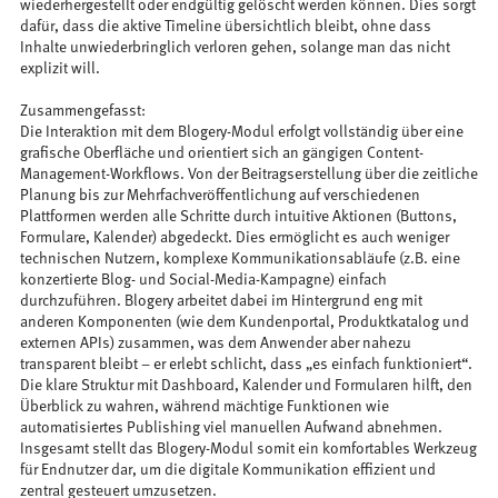
wiederhergestellt oder endgültig gelöscht werden können. Dies sorgt
dafür, dass die aktive Timeline übersichtlich bleibt, ohne dass
Inhalte unwiederbringlich verloren gehen, solange man das nicht
explizit will.
Zusammengefasst:
Die Interaktion mit dem Blogery-Modul erfolgt vollständig über eine
grafische Oberfläche und orientiert sich an gängigen Content-
Management-Workflows. Von der Beitragserstellung über die zeitliche
Planung bis zur Mehrfachveröffentlichung auf verschiedenen
Plattformen werden alle Schritte durch intuitive Aktionen (Buttons,
Formulare, Kalender) abgedeckt. Dies ermöglicht es auch weniger
technischen Nutzern, komplexe Kommunikationsabläufe (z.B. eine
konzertierte Blog- und Social-Media-Kampagne) einfach
durchzuführen. Blogery arbeitet dabei im Hintergrund eng mit
anderen Komponenten (wie dem Kundenportal, Produktkatalog und
externen APIs) zusammen, was dem Anwender aber nahezu
transparent bleibt – er erlebt schlicht, dass „es einfach funktioniert“.
Die klare Struktur mit Dashboard, Kalender und Formularen hilft, den
Überblick zu wahren, während mächtige Funktionen wie
automatisiertes Publishing viel manuellen Aufwand abnehmen.
Insgesamt stellt das Blogery-Modul somit ein komfortables Werkzeug
für Endnutzer dar, um die digitale Kommunikation effizient und
zentral gesteuert umzusetzen.