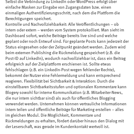
Selbst die Verbindung zu LinkedIn oder WordPress erfolgt über
einfache Masken zur Eingabe von Zugangsdaten bzw. einen
einmaligen Authentifizierungsschritt, nach dem die Plattform die
Berechtigungen speichert.
Kontrolle und Nachvollziehbarkeit: Alle Veröffentlichungen – ob
intern oder extern – werden vom System protokolliert. Man sieht im
Dashboard sofort, welche Beiträge bereits live sind und welche
geplant oder noch Entwurf sind. Für geplante Posts kann jederzeit der
Status eingesehen oder der Zeitpunkt geändert werden. Zudem wird
beim externen Publishing die Rückmeldung gespeichert (z.B. die
Post-ID auf LinkedIn), wodurch nachvollziehbar ist, dass ein Beitrag
erfolgreich auf der Zielplattform erschienen ist. Sollte etwas
fehlschlagen (z.B. ein LinkedIn-Post wegen fehlender Rechte),
bekommt der Nutzer eine Fehlermeldung und kann entsprechend
reagieren. Flexibilität bei Sichtbarkeit & Interaktion: Durch die
einstellbaren Sichtbarkeitsstufen und optionalen Kommentare kann
Blogery sowohl für interne Kommunikation (z.B. Mitarbeiter-News,
die nur intern sichtbar sind) als auch für öffentliches Blogging
verwendet werden. Unternehmen können vertrauliche Informationen
intern teilen und öffentliche Beiträge für Marketing erstellen – alles
im gleichen Modul. Die Möglichkeit, Kommentare und
Rückmeldungen zu erhalten, fördert darüber hinaus den Dialog mit
der Leserschaft, was gerade im Kundenkontakt wertvoll ist.