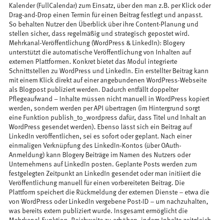
Kalender (FullCalendar) zum Einsatz, über den man z.B. per Klick oder
Drag-and-Drop einen Termin für einen Beitrag festlegt und anpasst.
So behalten Nutzer den Überblick über ihre Content-Planung und
stellen sicher, dass regelmäßig und strategisch gepostet wird.
Mehrkanal-Veröffentlichung (WordPress & LinkedIn): Blogery
unterstützt die automatische Veröffentlichung von Inhalten auf
externen Plattformen. Konkret bietet das Modul integrierte
Schnittstellen zu WordPress und LinkedIn. Ein erstellter Beitrag kann
mit einem Klick direkt auf einer angebundenen WordPress-Webseite
als Blogpost publiziert werden. Dadurch entfällt doppelter
Pflegeaufwand – Inhalte müssen nicht manuell in WordPress kopiert
werden, sondern werden per API übertragen (im Hintergrund sorgt
eine Funktion publish_to_wordpress dafür, dass Titel und Inhalt an
WordPress gesendet werden). Ebenso lässt sich ein Beitrag auf
LinkedIn veröffentlichen, sei es sofort oder geplant. Nach einer
einmaligen Verknüpfung des LinkedIn-Kontos (über OAuth-
Anmeldung) kann Blogery Beiträge im Namen des Nutzers oder
Unternehmens auf LinkedIn posten. Geplante Posts werden zum
festgelegten Zeitpunkt an LinkedIn gesendet oder man initiiert die
Veröffentlichung manuell für einen vorbereiteten Beitrag. Die
Plattform speichert die Rückmeldung der externen Dienste – etwa die
von WordPress oder LinkedIn vergebene Post-ID – um nachzuhalten,
was bereits extern publiziert wurde. Insgesamt ermöglicht die