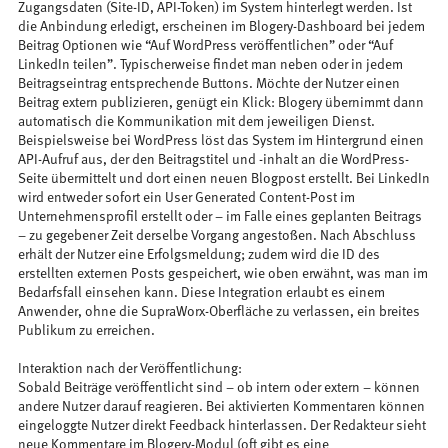
Zugangsdaten (Site-ID, API-Token) im System hinterlegt werden. Ist
die Anbindung erledigt, erscheinen im Blogery-Dashboard bei jedem
Beitrag Optionen wie “Auf WordPress veröffentlichen” oder “Auf
LinkedIn teilen”. Typischerweise findet man neben oder in jedem
Beitragseintrag entsprechende Buttons. Möchte der Nutzer einen
Beitrag extern publizieren, genügt ein Klick: Blogery übernimmt dann
automatisch die Kommunikation mit dem jeweiligen Dienst.
Beispielsweise bei WordPress löst das System im Hintergrund einen
API-Aufruf aus, der den Beitragstitel und -inhalt an die WordPress-
Seite übermittelt und dort einen neuen Blogpost erstellt. Bei LinkedIn
wird entweder sofort ein User Generated Content-Post im
Unternehmensprofil erstellt oder – im Falle eines geplanten Beitrags
– zu gegebener Zeit derselbe Vorgang angestoßen. Nach Abschluss
erhält der Nutzer eine Erfolgsmeldung; zudem wird die ID des
erstellten externen Posts gespeichert, wie oben erwähnt, was man im
Bedarfsfall einsehen kann. Diese Integration erlaubt es einem
Anwender, ohne die SupraWorx-Oberfläche zu verlassen, ein breites
Publikum zu erreichen.
Interaktion nach der Veröffentlichung:
Sobald Beiträge veröffentlicht sind – ob intern oder extern – können
andere Nutzer darauf reagieren. Bei aktivierten Kommentaren können
eingeloggte Nutzer direkt Feedback hinterlassen. Der Redakteur sieht
neue Kommentare im Blogery-Modul (oft gibt es eine