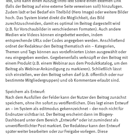
Text, und kann einen Auszug/Intro-Text sowie einen externen Link
(falls der Beitrag auf eine externe Seite verweisen soll) hinzufügen.
Zudem lädt er bei Bedarf ein Titelbild (Hero Image) oder weitere Bilder
hoch. Das System bietet direkt die Möglichkeit, das Bild
zurechtzuschneiden, damit es optimal im Beitrag dargestellt wird
(z.B. für Vorschaubilder in verschiedenen Formaten). Auch andere
Medien wie Videos können eingebettet werden, indem
entsprechende URLs oder Codes angegeben werden. Anschließend
ordnet der Redakteur den Beitrag thematisch ein – Kategorien,
Themen und Tags können aus vordefinierten Listen ausgewählt oder
neu eingegeben werden. Gegebenenfalls verknüpft er den Beitrag mit
einem Produkt (z.B. einem Webinar aus dem Produktkatalog, um den
Beitrag als Webinar-Ankündigung zu markieren). Schließlich lässt
sich einstellen, wer den Beitrag sehen darf (z.B. öffentlich oder nur
bestimmte Mitgliedergruppen) und ob Kommentare erlaubt sind.
Speichern als Entwurf:
Nach dem Ausfüllen der Felder kann der Nutzer den Beitrag zunächst
speichern, ohne ihn sofort zu veröffentlichen. Dies legt einen Entwurf
an – im System als editmodus gekennzeichnet – der noch nicht für
Endnutzer sichtbar ist. Der Beitrag erscheint dann im Blogery-
Dashboard unter dem Bereich „Entwürfe“ oder ist zumindest als
unveröffentlichter Post markiert. Der Redakteur kann den Entwurf
später weiter bearbeiten oder zur Freigabe vorlegen. Diese