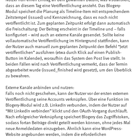
dass an diesem Tag eine Veröffentlichung ansteht. Das Blogery-
Modul speichert die Planung als Timeline-Item mit entsprechendem
Zeitstempel (issued) und Kennzeichnung, dass es noch nicht
veröffentlicht ist. Zum geplanten Zeitpunkt erfolgt dann automatisch
die Freischaltung: Der Beitrag erscheint in der Timeline und – falls
konfiguriert – wird auch an externe Kanäle gesendet. Sollte keine
vollautomatische Veröffentlichung im Hintergrund stattfinden, kann
der Nutzer auch manuell zum geplanten Zeitpunkt den Befehl “Jetzt
veröffentlichen” ausführen (etwa durch Klick auf einen Publish-
Button im Kalender), woraufhin das System den Post live stellt. In
beiden Fällen wird nach Veröffentlichung vermerkt, dass der Termin
abgearbeitet wurde (issued_finished wird gesetzt), um den Überblick
zu bewahren.
Externe Kanäle anbinden und nutzen:
Falls noch nicht geschehen, kann der Nutzer vor der ersten externen
Veröffentlichung seine Accounts verknüpfen. Über eine Funktion im
Blogery-Modul wird z.B. LinkedIn verbunden, indem der Nutzer auf
“Mit LinkedIn verbinden” klickt und den OAuth-Vorgang durchläuft.
Nach erfolgreicher Verknüpfung speichert Blogery das Zugriffstoken,
sodass fortan Beiträge direkt geteilt werden können, ohne jedes Mal
neue Anmeldedaten einzugeben. Ähnlich kann eine WordPress-
Website angebunden werden, indem die erforderlichen