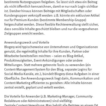
bestimmte Nutzergruppen freigeben. So lässt sich etwa ein Beitrag
als nicht öffentlich kennzeichnen, damit er nur nach Login sichtbar
ist. Darüber hinaus können Beiträge mit Mitgliedschaften oder
Kundengruppen verknüpft werden: z.B. könnte ein exklusiver Artikel
nur für Premium-Kunden (bestimmte Membership-Gruppe)
freigeschaltet werden. Diese flexible Rechteverwaltung stellt sicher,
dass sensible Inhalte geschützt bleiben und nur die vorgesehenen
Zielgruppen erreicht werden.
Anwendungszweck und Vorteile
Blogery wird typischerweise von Unternehmen und Organisationen
genutzt, die regelmäßig Inhalte für ihre Kunden, Partner oder
Mitarbeiter bereitstellen möchten – seien es Blog-Artikel,
Produktneuigkeiten, Event-Ankündigungen oder andere
Mitteilungen. Statt mehrere getrennte Tools zu verwenden (ein
Content-Management-System für den Blog, separate Logins für
Social-Media-Kanäle, etc.), bündelt Blogery diese Aufgaben in einer
Oberfläche. Der Anwendungszweck liegt darin, Kommunikation und
Content-Marketing effizienter zu gestalten: Alle Inhalte können
zentral erstellt, geplant und verteilt werden.
Die Vorteile für Anwender (z.B. Marketing-Manager, Community-
Redakteure oder Administratoren) sind vielfältig:
Zentrale Content-Verwaltung: Man behält alle Beiträge an einem Ort