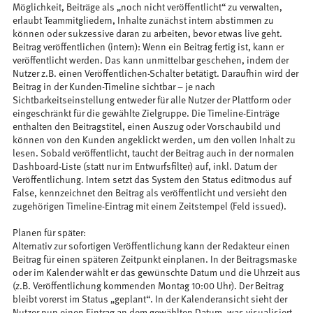
Möglichkeit, Beiträge als „noch nicht veröffentlicht“ zu verwalten,
erlaubt Teammitgliedern, Inhalte zunächst intern abstimmen zu
können oder sukzessive daran zu arbeiten, bevor etwas live geht.
Beitrag veröffentlichen (intern): Wenn ein Beitrag fertig ist, kann er
veröffentlicht werden. Das kann unmittelbar geschehen, indem der
Nutzer z.B. einen Veröffentlichen-Schalter betätigt. Daraufhin wird der
Beitrag in der Kunden-Timeline sichtbar – je nach
Sichtbarkeitseinstellung entweder für alle Nutzer der Plattform oder
eingeschränkt für die gewählte Zielgruppe. Die Timeline-Einträge
enthalten den Beitragstitel, einen Auszug oder Vorschaubild und
können von den Kunden angeklickt werden, um den vollen Inhalt zu
lesen. Sobald veröffentlicht, taucht der Beitrag auch in der normalen
Dashboard-Liste (statt nur im Entwurfsfilter) auf, inkl. Datum der
Veröffentlichung. Intern setzt das System den Status editmodus auf
False, kennzeichnet den Beitrag als veröffentlicht und versieht den
zugehörigen Timeline-Eintrag mit einem Zeitstempel (Feld issued).
Planen für später:
Alternativ zur sofortigen Veröffentlichung kann der Redakteur einen
Beitrag für einen späteren Zeitpunkt einplanen. In der Beitragsmaske
oder im Kalender wählt er das gewünschte Datum und die Uhrzeit aus
(z.B. Veröffentlichung kommenden Montag 10:00 Uhr). Der Beitrag
bleibt vorerst im Status „geplant“. In der Kalenderansicht sieht der
Nutzer nun einen Eintrag an dem gewählten Datum, was visualisiert,