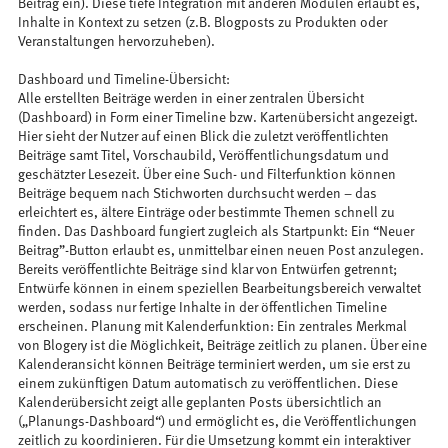
Beitrag ein). Diese tiefe Integration mit anderen Modulen erlaubt es,
Inhalte in Kontext zu setzen (z.B. Blogposts zu Produkten oder
Veranstaltungen hervorzuheben).
Dashboard und Timeline-Übersicht:
Alle erstellten Beiträge werden in einer zentralen Übersicht
(Dashboard) in Form einer Timeline bzw. Kartenübersicht angezeigt.
Hier sieht der Nutzer auf einen Blick die zuletzt veröffentlichten
Beiträge samt Titel, Vorschaubild, Veröffentlichungsdatum und
geschätzter Lesezeit. Über eine Such- und Filterfunktion können
Beiträge bequem nach Stichworten durchsucht werden – das
erleichtert es, ältere Einträge oder bestimmte Themen schnell zu
finden. Das Dashboard fungiert zugleich als Startpunkt: Ein “Neuer
Beitrag”-Button erlaubt es, unmittelbar einen neuen Post anzulegen.
Bereits veröffentlichte Beiträge sind klar von Entwürfen getrennt;
Entwürfe können in einem speziellen Bearbeitungsbereich verwaltet
werden, sodass nur fertige Inhalte in der öffentlichen Timeline
erscheinen. Planung mit Kalenderfunktion: Ein zentrales Merkmal
von Blogery ist die Möglichkeit, Beiträge zeitlich zu planen. Über eine
Kalenderansicht können Beiträge terminiert werden, um sie erst zu
einem zukünftigen Datum automatisch zu veröffentlichen. Diese
Kalenderübersicht zeigt alle geplanten Posts übersichtlich an
(„Planungs-Dashboard“) und ermöglicht es, die Veröffentlichungen
zeitlich zu koordinieren. Für die Umsetzung kommt ein interaktiver