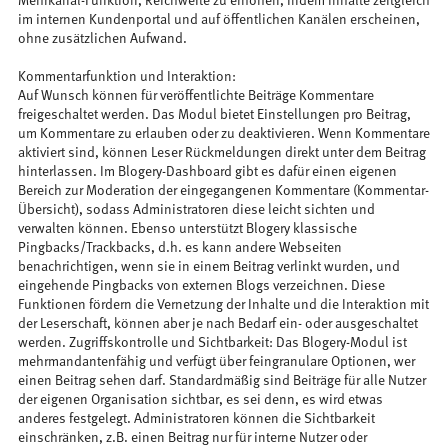
Mehrkanal-Funktion, Reichweite zu erhöhen, indem Inhalte zeitgleich
im internen Kundenportal und auf öffentlichen Kanälen erscheinen,
ohne zusätzlichen Aufwand.
Kommentarfunktion und Interaktion:
Auf Wunsch können für veröffentlichte Beiträge Kommentare
freigeschaltet werden. Das Modul bietet Einstellungen pro Beitrag,
um Kommentare zu erlauben oder zu deaktivieren. Wenn Kommentare
aktiviert sind, können Leser Rückmeldungen direkt unter dem Beitrag
hinterlassen. Im Blogery-Dashboard gibt es dafür einen eigenen
Bereich zur Moderation der eingegangenen Kommentare (Kommentar-
Übersicht), sodass Administratoren diese leicht sichten und
verwalten können. Ebenso unterstützt Blogery klassische
Pingbacks/Trackbacks, d.h. es kann andere Webseiten
benachrichtigen, wenn sie in einem Beitrag verlinkt wurden, und
eingehende Pingbacks von externen Blogs verzeichnen. Diese
Funktionen fördern die Vernetzung der Inhalte und die Interaktion mit
der Leserschaft, können aber je nach Bedarf ein- oder ausgeschaltet
werden. Zugriffskontrolle und Sichtbarkeit: Das Blogery-Modul ist
mehrmandantenfähig und verfügt über feingranulare Optionen, wer
einen Beitrag sehen darf. Standardmäßig sind Beiträge für alle Nutzer
der eigenen Organisation sichtbar, es sei denn, es wird etwas
anderes festgelegt. Administratoren können die Sichtbarkeit
einschränken, z.B. einen Beitrag nur für interne Nutzer oder