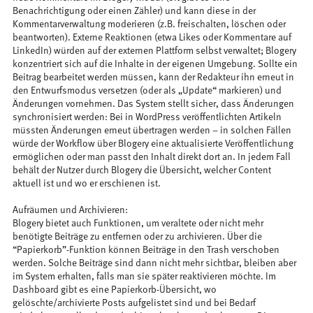
Benachrichtigung oder einen Zähler) und kann diese in der
Kommentarverwaltung moderieren (z.B. freischalten, löschen oder
beantworten). Externe Reaktionen (etwa Likes oder Kommentare auf
LinkedIn) würden auf der externen Plattform selbst verwaltet; Blogery
konzentriert sich auf die Inhalte in der eigenen Umgebung. Sollte ein
Beitrag bearbeitet werden müssen, kann der Redakteur ihn erneut in
den Entwurfsmodus versetzen (oder als „Update“ markieren) und
Änderungen vornehmen. Das System stellt sicher, dass Änderungen
synchronisiert werden: Bei in WordPress veröffentlichten Artikeln
müssten Änderungen erneut übertragen werden – in solchen Fällen
würde der Workflow über Blogery eine aktualisierte Veröffentlichung
ermöglichen oder man passt den Inhalt direkt dort an. In jedem Fall
behält der Nutzer durch Blogery die Übersicht, welcher Content
aktuell ist und wo er erschienen ist.
Aufräumen und Archivieren:
Blogery bietet auch Funktionen, um veraltete oder nicht mehr
benötigte Beiträge zu entfernen oder zu archivieren. Über die
“Papierkorb”-Funktion können Beiträge in den Trash verschoben
werden. Solche Beiträge sind dann nicht mehr sichtbar, bleiben aber
im System erhalten, falls man sie später reaktivieren möchte. Im
Dashboard gibt es eine Papierkorb-Übersicht, wo
gelöschte/archivierte Posts aufgelistet sind und bei Bedarf