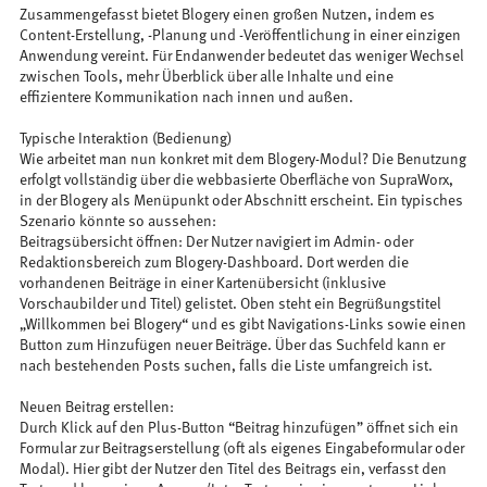
Zusammengefasst bietet Blogery einen großen Nutzen, indem es
Content-Erstellung, -Planung und -Veröffentlichung in einer einzigen
Anwendung vereint. Für Endanwender bedeutet das weniger Wechsel
zwischen Tools, mehr Überblick über alle Inhalte und eine
effizientere Kommunikation nach innen und außen.
Typische Interaktion (Bedienung)
Wie arbeitet man nun konkret mit dem Blogery-Modul? Die Benutzung
erfolgt vollständig über die webbasierte Oberfläche von SupraWorx,
in der Blogery als Menüpunkt oder Abschnitt erscheint. Ein typisches
Szenario könnte so aussehen:
Beitragsübersicht öffnen: Der Nutzer navigiert im Admin- oder
Redaktionsbereich zum Blogery-Dashboard. Dort werden die
vorhandenen Beiträge in einer Kartenübersicht (inklusive
Vorschaubilder und Titel) gelistet. Oben steht ein Begrüßungstitel
„Willkommen bei Blogery“ und es gibt Navigations-Links sowie einen
Button zum Hinzufügen neuer Beiträge. Über das Suchfeld kann er
nach bestehenden Posts suchen, falls die Liste umfangreich ist.
Neuen Beitrag erstellen:
Durch Klick auf den Plus-Button “Beitrag hinzufügen” öffnet sich ein
Formular zur Beitragserstellung (oft als eigenes Eingabeformular oder
Modal). Hier gibt der Nutzer den Titel des Beitrags ein, verfasst den