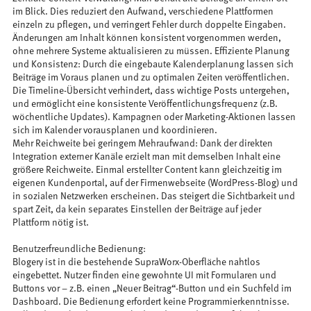
im Blick. Dies reduziert den Aufwand, verschiedene Plattformen
einzeln zu pflegen, und verringert Fehler durch doppelte Eingaben.
Änderungen am Inhalt können konsistent vorgenommen werden,
ohne mehrere Systeme aktualisieren zu müssen. Effiziente Planung
und Konsistenz: Durch die eingebaute Kalenderplanung lassen sich
Beiträge im Voraus planen und zu optimalen Zeiten veröffentlichen.
Die Timeline-Übersicht verhindert, dass wichtige Posts untergehen,
und ermöglicht eine konsistente Veröffentlichungsfrequenz (z.B.
wöchentliche Updates). Kampagnen oder Marketing-Aktionen lassen
sich im Kalender vorausplanen und koordinieren.
Mehr Reichweite bei geringem Mehraufwand: Dank der direkten
Integration externer Kanäle erzielt man mit demselben Inhalt eine
größere Reichweite. Einmal erstellter Content kann gleichzeitig im
eigenen Kundenportal, auf der Firmenwebseite (WordPress-Blog) und
in sozialen Netzwerken erscheinen. Das steigert die Sichtbarkeit und
spart Zeit, da kein separates Einstellen der Beiträge auf jeder
Plattform nötig ist.
Benutzerfreundliche Bedienung:
Blogery ist in die bestehende SupraWorx-Oberfläche nahtlos
eingebettet. Nutzer finden eine gewohnte UI mit Formularen und
Buttons vor – z.B. einen „Neuer Beitrag“-Button und ein Suchfeld im
Dashboard. Die Bedienung erfordert keine Programmierkenntnisse.