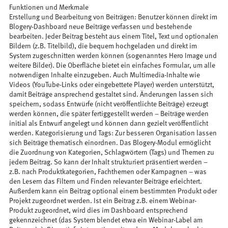
Funktionen und Merkmale
Erstellung und Bearbeitung von Beiträgen: Benutzer können direkt im
Blogery-Dashboard neue Beiträge verfassen und bestehende
bearbeiten. Jeder Beitrag besteht aus einem Titel, Text und optionalen
Bildern (z.B. Titelbild), die bequem hochgeladen und direkt im
System zugeschnitten werden können (sogenanntes Hero Image und
weitere Bilder). Die Oberfläche bietet ein einfaches Formular, um alle
notwendigen Inhalte einzugeben. Auch Multimedia-Inhalte wie
Videos (YouTube-Links oder eingebettete Player) werden unterstützt,
damit Beiträge ansprechend gestaltet sind. Änderungen lassen sich
speichern, sodass Entwürfe (nicht veröffentlichte Beiträge) erzeugt
werden können, die später fertiggestellt werden – Beiträge werden
initial als Entwurf angelegt und können dann gezielt veröffentlicht
werden. Kategorisierung und Tags: Zur besseren Organisation lassen
sich Beiträge thematisch einordnen. Das Blogery-Modul ermöglicht
die Zuordnung von Kategorien, Schlagwörtern (Tags) und Themen zu
jedem Beitrag. So kann der Inhalt strukturiert präsentiert werden –
z.B. nach Produktkategorien, Fachthemen oder Kampagnen – was
den Lesern das Filtern und Finden relevanter Beiträge erleichtert.
Außerdem kann ein Beitrag optional einem bestimmten Produkt oder
Projekt zugeordnet werden. Ist ein Beitrag z.B. einem Webinar-
Produkt zugeordnet, wird dies im Dashboard entsprechend
gekennzeichnet (das System blendet etwa ein Webinar-Label am