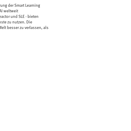
rung der Smart Learning
AI weltweit
actor und SLE - bieten
ste zu nutzen. Die
Welt besser zu verlassen, als