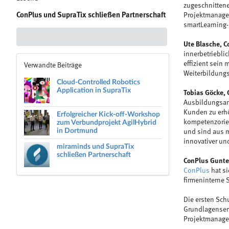
zugeschnittene
ConPlus und SupraTix schließen Partnerschaft
Projektmanagem
smartLearning-
Ute Blasche, C
innerbetriebli
effizient sein
Verwandte Beiträge
Weiterbildung
Cloud-Controlled Robotics
Application in SupraTix
Tobias Göcke,
Ausbildungsan
Kunden zu erhö
Erfolgreicher Kick-off-Workshop
zum Verbundprojekt AgilHybrid
kompetenzorien
in Dortmund
und sind aus m
innovativer un
miraminds und SupraTix
schließen Partnerschaft
ConPlus Gunte
ConPlus
hat si
firmeninterne
Die ersten Sc
Grundlagensemi
Projektmanage