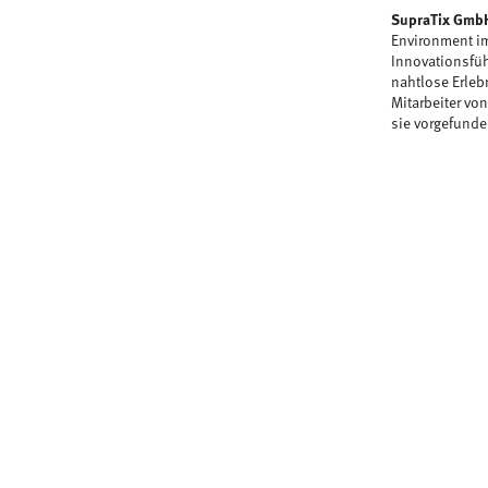
SupraTix Gmb
Environment im
Innovationsfüh
nahtlose Erleb
Mitarbeiter von
sie vorgefund