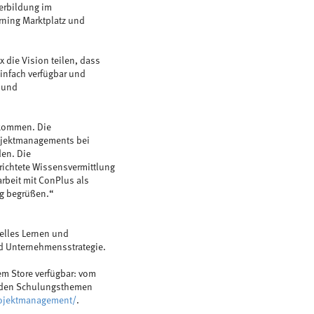
terbildung im
rning Marktplatz und
x die Vision teilen, dass
einfach verfügbar und
- und
lkommen. Die
ojektmanagements bei
den. Die
richtete Wissensvermittlung
rbeit mit ConPlus als
ng begrüßen.“
uelles Lernen und
d Unternehmensstrategie.
m Store verfügbar: vom
u den Schulungsthemen
rojektmanagement/
.