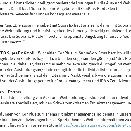
 und auf künstlicher Intelligenz basierende Lösungen für die Aus- und Wei
ent. Damit baut SupraTix seine Angebote mit ConPlus-Produkten im E-Lea
basierte Services für Kunden konsequent weiter aus.
onPlus
: „Die Zusammenarbeit mit SupraTix freut uns sehr, da wir mit SupraTi
che Weiterbildung und berufsbegleitendes Lernen gleichzeitig motivierend, 
 muss. Die SupraTix-Plattform bietet eine optimale Umgebung für unsere Aus
sinstrumente.”
 CEO SupraTix GmbH
: „Wir heißen ConPlus im SupraWorx Store herzlich wil
gebote von ConPlus tragen dazu bei, den sogenannten „Reifegrad“ des Pr
hen. Ziel dabei ist, dass immer mehr Projekte erfolgreich durchgeführt wer
tierten Ausbildungsangebote ermöglichen die individualisierte und zielge
einer Sicht einmalig auf dem E-Learning Markt, weshalb wir die Zusammena
d solider Ausbildungspartner für Projektmanagement und IPMA Zertifizieru
rn + Partner
ch auf die Erstellung von Aus- und Weiterbildungsinstrumenten für individ
 Seminare spezialisiert, mit den Schwerpunktthemen Projektmanagement un
hulungen von ConPlus zum Thema Projektmanagement sind bereits in unsere
nar über Zertifizierungen bis zu Spezialthemen. Weitere Informationen z
ment finden Sie in unserem Store
https://conplus.supraworx.com/store/p