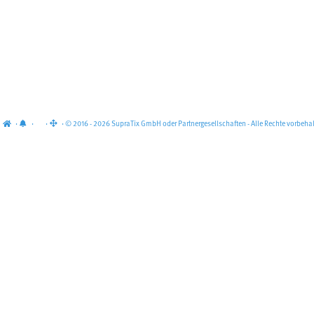
·
·
·
· © 2016 - 2026 SupraTix GmbH oder Partnergesellschaften - Alle Rechte vorbehal