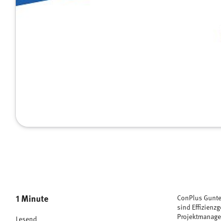
1 Minute
ConPlus Gunte
sind Effizienz
Projektmanage
Lesend