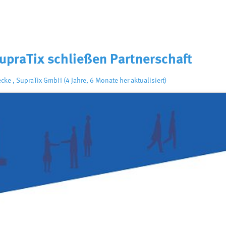
upraTix schließen Partnerschaft
ecke
,
SupraTix GmbH
(4 Jahre, 6 Monate her aktualisiert)