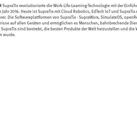
H
SupraTix revolutionierte die Work-Life-Learning-Technologie mit der Einfüh
 Jahr 2016. Heute ist SupraTix mit Cloud Robotics, EdTech IoT und SupraTix 
rer. Die Softwareplattformen von SupraTix - SupraWorx, SimulateOS, openRe
nisse auf allen Geräten und ermöglichen es Menschen, bahnbrechende Dien
 SupraTix sind bestrebt, die besten Produkte der Welt herzustellen und die 
en wurde.